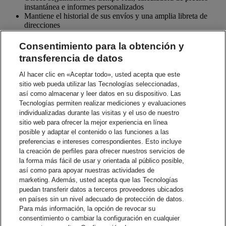
instantánea e informes personalizados
Mantiene el historial de sus envíos y una amplia libreta de
direcciones
Permite la importación y exportación de datos para integrarlos
a las aplicaciones de sus clientes
Consentimiento para la obtención y
Permite listas de correo para envíos, pre-notificaciones y
transferencia de datos
envíos diferidos
Se ofrece con un soporte técnico completo, incluyendo
Al hacer clic en «Aceptar todo», usted acepta que este
capacitación, documentación, escritorio de ayuda,
sitio web pueda utilizar las Tecnologías seleccionadas,
actualizaciones y mantenimiento in site
así como almacenar y leer datos en su dispositivo. Las
Tecnologías permiten realizar mediciones y evaluaciones
¿Qué necesito para comenzar a realizar envíos?
individualizadas durante las visitas y el uso de nuestro
¿Qué necesito para comenzar a realizar envíos?
sitio web para ofrecer la mejor experiencia en línea
Un número de cuenta DHL
posible y adaptar el contenido o las funciones a las
Un PC mínimo Pentium III y conexión a Internet
preferencias e intereses correspondientes. Esto incluye
Microsoft Windows 2000/NT/XP
la creación de perfiles para ofrecer nuestros servicios de
Funciona con impresora láser para etiquetas de envíos
la forma más fácil de usar y orientada al público posible,
impresas y documentación de aduana, impresión de etiquetas
así como para apoyar nuestras actividades de
térmicas y balanzas electrónicas
marketing. Además, usted acepta que las Tecnologías
puedan transferir datos a terceros proveedores ubicados
Contacte con el departamento de ventas
en países sin un nivel adecuado de protección de datos.
Para más información, la opción de revocar su
Soluciones de gestión de envíos
consentimiento o cambiar la configuración en cualquier
DHL express ofrece una variedad de opciones flexibles, desde