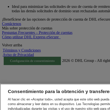
Ideal para minimizar las solicitudes de uso de cuenta de remite
todas las demás solicitudes de dominio sean rechazadas automá
¡Benefíciese de las opciones de protección de cuenta de DHL eSecur
Contáctenos
Más sobre protección de cuentas
Preguntas Frecuentes – Protección de cuentas
Cómo utilizar DHL Express eSecure
Volver arriba
Términos y Condiciones
Aviso de Privacidad
2026 © DHL Group - All right
Configuración de consentimiento
Consentimiento para la obtención y transfere
Al hacer clic en «Aceptar todo», usted acepta que este sitio web pueda 
como almacenar y leer datos en su dispositivo. Las Tecnologías permit
individualizadas durante las visitas y el uso de nuestro sitio web para o