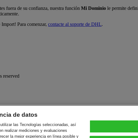
ntes fuera de su confianza, nuestra función
Mi Dominio
le permite defin
ticamente.
e Import! Para comenzar,
contacte al soporte de DHL
.
s reserved
ncia de datos
utilizar las Tecnologías seleccionadas, así
en realizar mediciones y evaluaciones
frecer la mejor experiencia en línea posible y