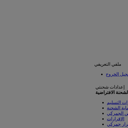
ملفي التعريفي
يل الخروج
إعدادات شحنتي
لشحنة الافتراضية
ات التسليم
اية الشحنة
ص الجمركي
الإقرارات
رار جمركي