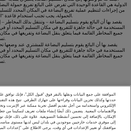
الدولية هي القاعدة الوحيدة التي تفرض على البائع تفريغ حمولة البضا
من إجراءات لتنظيم عملية تفريغ البضاعة في المكان المحدد للتسلي
الحمولة، يجب تجنب استخدام قاعدة "التسليم في مكان التفريغ" واستخدام قاعدة "التسليم للمكان المحدد" بدلا منها.
يقصد بها أن البائع يقوم بتسليم البضاعة – وتنتقل بذلك المخاط
المستخدمة في حالة جاهزة للتفريغ في مكان التسليم المحدد أو في أ
جميع المخاطر القائمة فيما يتعلق بنقل البضاعة وتفريغها في مكان ا
تسليم البضاعة ثم وصولها إلى مكان التسليم المحدد يعتبران بمثابة عملية واحدة.
يقصد بها أن البائع يقوم بتسليم البضاعة للمشتري عند وضعها ت
المستخدمة في حالة جاهزة للتفريغ في مكان التسليم المحدد أو في أ
جميع المخاطر القائمة فيما يتعلق بنقل البضاعة وتفريغها في مكان ا
تسليم البضاعة ثم وصولها إلى مكان التسليم المحدد يعتبران بمثابة عملية واحدة.
الموافقة على جمع البيانات ونقلها بالنقر فوق "قبول الكل"، فإنك توافق عل
حددتها وكذلك تخزين البيانات وقراءتها على جهازك الطرفي. تتيح هذه التقني
الإلكتروني واستخدامه من أجل تقديم أفضل تجربة ممكنة عبر الإنترنت وت
والاهتمامات المعنية. يتضمن ذلك أيضًا إنشاء ملفات تعريف لتمكيننا من جع
الإمكان، بالإضافة إلى تحسين أنشطتنا التسويقية. علاوة على ذلك، فإنك توا
إلى موفري خدمات خارجيين موجودين في بلدان ليس لديها مستوى مناسب من 
موافقتك أو تغيير الإعدادات في أي وقت، يرجى الاطلاع على "إعدادات المو