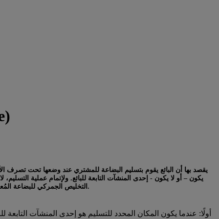
e)
يقصد بها أن البائع يقوم بتسليم البضاعة للمشتري عند وضعها تحت تصرف الأخ
يكون – أو لا يكون - إحدى المنشآت التابعة للبائع. ولإتمام عملية التسليم، 
التخليص الجمركي للبضاعة المُعدة للتصدير عندما يقتضي الأمر إجراء ذلك.
أولًا: عندما يكون المكان المحدد للتسليم هو إحدى المنشآت التابعة للب