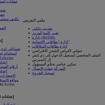
عمليات است
شحنا
حفظ
تكليف شخص آ
ملفي التعريفي
العم
تحديث بياناتي
تغيير كلمة المرور
إدارة +MyDHL
إع
إدارة "بطاقاتي الائتمانية"
إدارة بطاقات المكافآت
حساباتي لدى 
عنواني لأغراض الشحن الافتراضي
استخدام ح
الملف الشخصي لتسجيل الدخول إلى دي إتش
الوصول إلى eSecure
إل إكسبرس
إعداد
تمكين عناصر تحكم المسؤول
أرقام الشحن
الشركة جهات الاتصال
إعداد
تسجيل الخروج
الإشعارات
مواقع الاستل
del
Access
إعدادات 
نماذج الفاتو