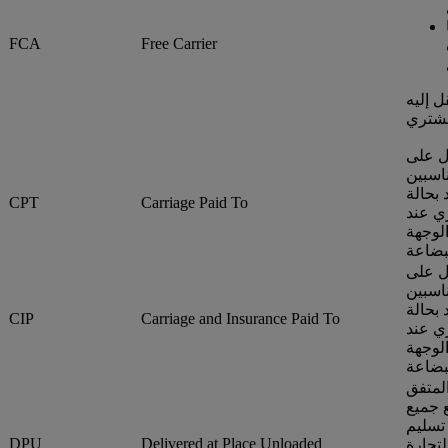
FCA
Free Carrier
ل إليه
ول على
ناسبين
 بحالة
CPT
Carriage Paid To
ري عند
الوجهة
ول على
ناسبين
 بحالة
CIP
Carriage and Insurance Paid To
ري عند
الوجهة
لمتفق
ع جميع
 تسليم
DPU
Delivered at Place Unloaded
لتجارة