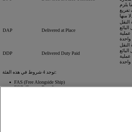
ا يلزم
تفريغ
النقل
البائع
DAP
Delivered at Place
 عملية
النقل
البائع
DDP
Delivered Duty Paid
 عملية
توجد 4 شروط في هذه الفئة:
FAS (Free Alongside Ship)
FOB (Free on Board)
CFR (Cost and Freight)
CIF (Cost, Insurance, Freight)
الاتصال والدعم
المساعدة والدعم
الأسئلة المتداولة
يُرجى الاتصال بنا