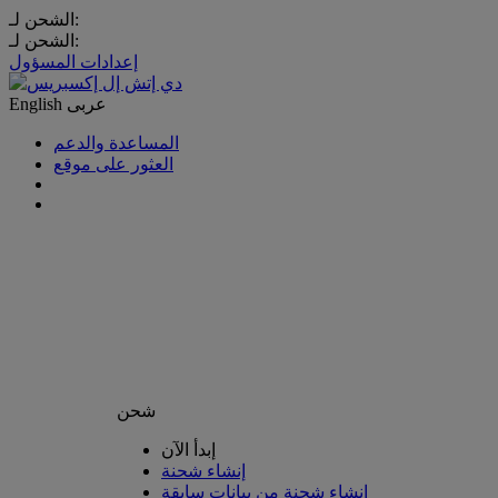
الشحن لـ:
الشحن لـ:
إعدادات المسؤول
عربى
English
المساعدة والدعم
العثور على موقع
شحن
إبدأ الآن
إنشاء شحنة
إنشاء شحنة من بيانات سابقة