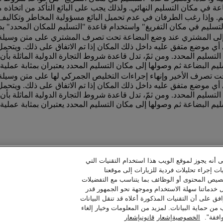
عة في مكان التسليم النهائي. ولذلك يجب على البائع التأكد من اتخاذه م
م. وإذا رغب الطرفان في عدم تحميل البائع مسؤولية المخاطر وتكاليف 
ر – إلى المشتري عند وضع البضاعة تحت تصرف المشتري على متن وسيلة 
ي موضع متفق عليه داخل ذلك المكان إذا تم الاتفاق على ذلك. ويتحمل 
لتسليم المحدد. ومن ثمّ، تدل قاعدة شروط التجارة الدولية الماثلة بأن
حت تصرف الأخير وإنهاء إجراءات التخليص الجمركي لها على متن وسيلة 
ي موضع متفق عليه داخل ذلك المكان إذا تم الاتفاق على ذلك. ويتحمل 
لتسليم المحدد. ومن ثمّ، تدل قاعدة شروط التجارة الدولية الماثلة بأن
ى أنه يجوز لموقع الويب هذا استخدام التقنيات التي
ات إجراء تحليلات فردية للزيارات إلى موقعنا
خصيص المحتوى أو الوظائف بما يتناسب مع التفضيلات
تم إدراج هذه الشروط لإحاطتك علماً بها فقط؛ حيث إنها ليست ضرورية عند إرسال الشحنات مع دي إتش إل إكسبرس.
ل خدماتنا سهلة الاستخدام وموجهة نحو الجمهور قدر
فق على أن التقنيات المذكورة أعلاه قد تنقل البيانات
حماية البيانات. لمزيد من المعلومات وخيار إلغاء
افقة".
الخصوصيةإشعار
قانونيإشعار