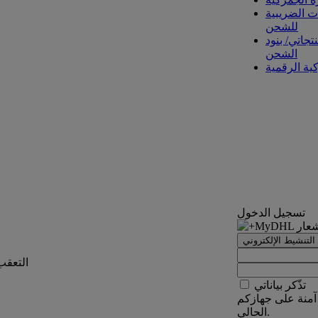
ت الضريبية
للشحن
تجاتي/ بنود
الشحن
كية الرقمية
تسجيل الدخول
التنشيط الإلكتروني
التعقب
تذّكر بياناتي
آمنة على جهازكم
الحالي.