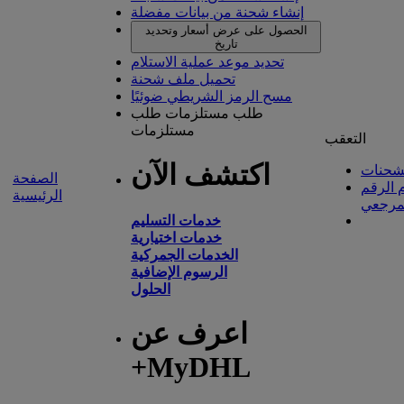
إنشاء شحنة من بيانات مفضلة
الحصول على عرض أسعار وتحديد
تاريخ
تحديد موعد عملية الاستلام
تحميل ملف شحنة
مسح الرمز الشريطي ضوئيًا
طلب مستلزمات
طلب
مستلزمات
التعقب
اكتشف الآن
شحنات
الصفحة
 الرقم
الرئيسية
مرجعي
خدمات التسليم
خدمات اختيارية
الخدمات الجمركية
الرسوم الإضافية
الحلول
اعرف عن
+MyDHL