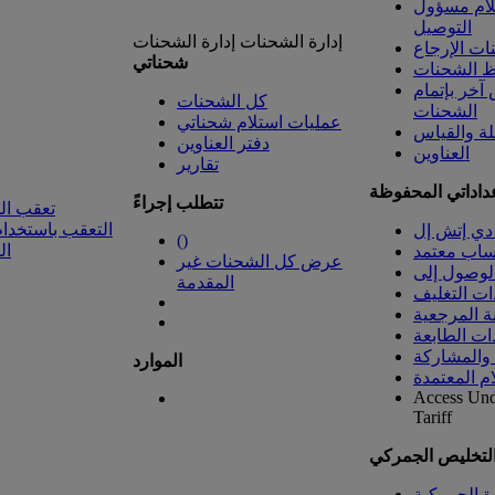
لام مسؤول
التوصيل
إدارة الشحنات
إدارة الشحنات
ت الإرجاع
شحناتي
 الشحنات
خر بإتمام
كل الشحنات
الشحنات
عمليات استلام شحناتي
لة والقياس
دفتر العناوين
العناوين
تقارير
داداتي المحفوظة
تتطلب إجراءً
تعقب ال
التعقب باستخدام
دي إتش إل
(
)
ال
ساب معتمد
عرض كل الشحنات غير
المقدمة
ات التغليف
ة المرجعية
ات الطابعة
 والمشاركة
الموارد
ام المعتمدة
Access Un
Tariff
التخليص الجمركي
رة الجمركية