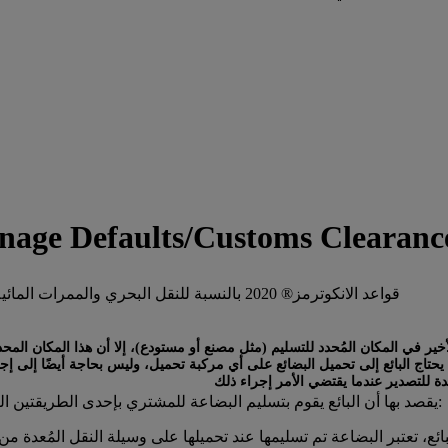
nage Defaults/Customs Clearanc
قواعد الانكوترمز® 2020 بالنسبة للنقل البحري والممرات المائية الداخلية فقط
ير في المكان المُحدد للتسليم (مثل مصنع أو مستودع)، إلا أن هذا المكان المحد
لا يحتاج البائع إلى تحميل البضائع على أي مركبة تحميل، وليس بحاجة أيضًا إلى إج
يقصد بها أن البائع يقوم بتسليم البضاعة للمشتري بإحدى الطريقتين التاليتين:
ائع، تعتبر البضاعة تم تسليمها عند تحميلها على وسيلة النقل المُعدة من