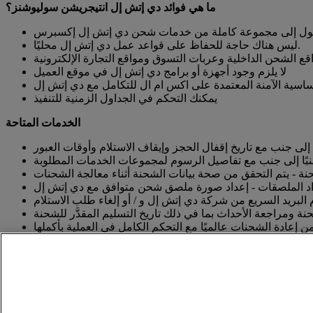
ما هي فوائد دي إتش إل انتيجريشن سوليوشنز؟
الوصول إلى مجموعة كاملة من خدمات شحن دي إتش إل إكسبرس
ليس هناك حاجة للحفاظ على قواعد عمل دي إتش إل محليًا.
ع الشحن الداخلية وعربات التسوق ومواقع التجارة الإلكترونية
لا يلزم وجود أجهزة أو برامج دي إتش إل في موقع العميل
ساسية الآمنة المعتمدة على اكس ام ال للتكامل مع دي إتش إل
يمكنك التحكم في الجداول الزمنية للتنفيذ
الخدمات المتاحة
ا إلى جنب مع تاريخ إقفال الحجز وإيقاف الاستلام وأوقات العبور
ًا إلى جنب مع تفاصيل الرسوم لمجموعات الخدمات المطلوبة
نة - يتم التحقق من صحة بيانات الشحنة أثناء معالجة الشحنات
د الملصقات - إعداد صورة ملصق شحن متوافق مع دي إتش إل
البريد السريع من شركة دي إتش إل و / أو إلغاء طلب الاستلام
ة ومراجعة الأحداث بما في ذلك تاريخ التسليم المقدَّر للشحنة
ن إعادة الشحنات عالميًا مع التحكم الكامل في العملية بأكملها
لتخليص الجمركي. (هذه الميزة غير موجودة بالنسبة لجميع البلدان)
ي إتش إل مسبقًا والذي يمكن استخدامه للشحنات المستقبلية
تواصل مع قسم المبيعات
ابدأ في تجهيز شحنتك الآن
البدء في عملية التطوير باستخدام دي إتش إل انتيجريشن سوليوشنز