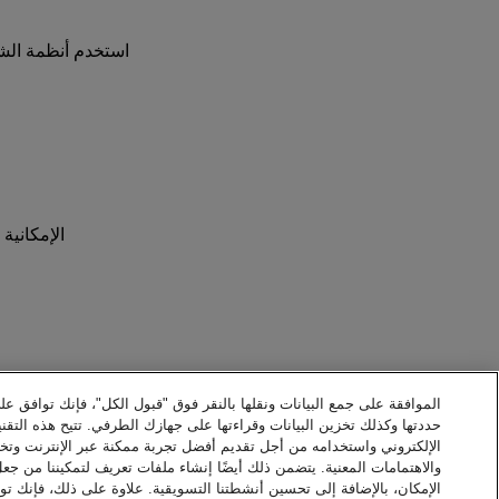
استخدم أنظمة الش
الإمكانية
التجارة
الموافقة على جمع البيانات ونقلها بالنقر فوق "قبول الكل"، فإنك توافق عل
حددتها وكذلك تخزين البيانات وقراءتها على جهازك الطرفي. تتيح هذه التقني
الإلكتروني واستخدامه من أجل تقديم أفضل تجربة ممكنة عبر الإنترنت وت
والاهتمامات المعنية. يتضمن ذلك أيضًا إنشاء ملفات تعريف لتمكيننا من جع
الإمكان، بالإضافة إلى تحسين أنشطتنا التسويقية. علاوة على ذلك، فإنك توا