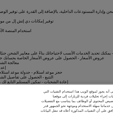
حن وإدارة المستودعات الداخلية، بالإضافة إلى القدرة على توفير 
توفير إمكانات دي إتش إل من مواق
استخدام المنصة الأ
 - يمكنك تحديد الخدمات الأنسب لاحتياجاتك بناءً على معايير الشحن جنبً
عروض الأسعار - الحصول على عروض الأسعار الخاصة بحسابك جنب
معالجة الشح
إعدا
حجز موعد استلام - جدولة موعد استلام 
التتبع - الحصول على تفاصيل الشحن
إعادة الشحنات - تمكين المستلم التابع لك م
 الإلكترونية غير الورقية - تقديم الأوراق المتعلقة بشحنتك إلكترونيًا ل
تحضير الشحنة - إعداد ملصق شحنة متوافق مع د
ى أنه يجوز لموقع الويب هذا استخدام التقنيات التي
ات إجراء تحليلات فردية للزيارات إلى موقعنا
خصيص المحتوى أو الوظائف بما يتناسب مع التفضيلات
ل خدماتنا سهلة الاستخدام وموجهة نحو الجمهور قدر
فق على أن التقنيات المذكورة أعلاه قد تنقل البيانات