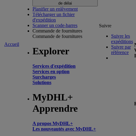
de délai
Planifier un enlèvement
Télécharger un fichier
d'expédition
Scanner un code-barres
Suivre
Commande de fournitures
Suivre les
Commande de fournitures
expéditions
Accueil
Suivre par
Explorer
référence
Services d'expédition
Services en option
Surcharges
Solutions
MyDHL+
Apprendre
A propos MyDHL+
Les nouveautés avec MyDHL+