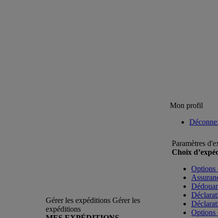
Mon profil
Déconne
Paramètres d'e
Choix d’expéd
Options 
Assuranc
Dédoua
Déclarat
Gérer les expéditions
Gérer les
Déclarat
expéditions
Options 
MES EXPÉDITIONS