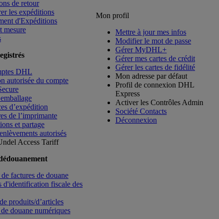
ons de retour
rer les expéditions
Mon profil
ment d'Expéditions
t mesure
Mettre à jour mes infos
s
Modifier le mot de passe
Gérer MyDHL+
egistrés
Gérer mes cartes de crédit
Gérer les cartes de fidélité
mptes DHL
Mon adresse par défaut
ion autorisée du compte
Profil de connexion DHL
Secure
Express
’emballage
Activer les Contrôles Admin
es d’expédition
Société Contacts
es de l’imprimante
Déconnexion
ions et partage
enlèvements autorisés
Undel
Access Tariff
 dédouanement
de factures de douane
d'identification fiscale des
de produits/d’articles
 de douane numériques