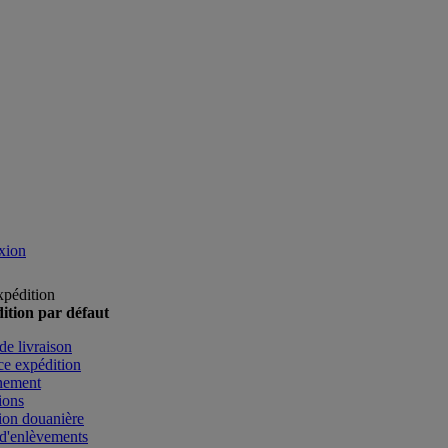
xion
xpédition
ition par défaut
de livraison
e expédition
nement
ions
ion douanière
d'enlèvements