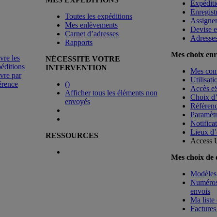
Expéditi
Enregist
Toutes les expéditions
Assigne
Mes enlèvements
Devise e
Carnet d’adresses
Adresse
Rapports
Mes choix enr
vre les
NÉCESSITE VOTRE
éditions
INTERVENTION
Mes co
vre par
Utilisat
érence
(
)
Accès e
Afficher tous les éléments non
Choix d
envoyés
Référenc
Paramètr
Notificat
Lieux d’
RESSOURCES
Access 
Mes choix de
Modèles 
Numéros 
envois
Ma liste 
Factures