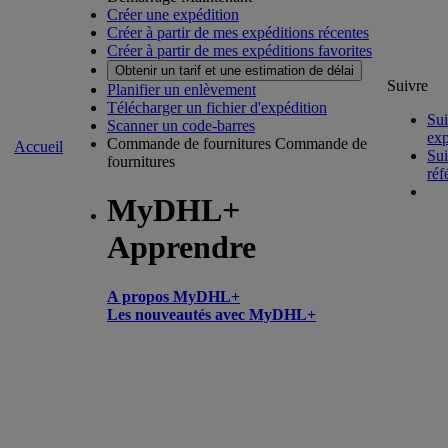
Créer une expédition
Créer à partir de mes expéditions récentes
Créer à partir de mes expéditions favorites
Obtenir un tarif et une estimation de délai
Suivre
Planifier un enlèvement
Télécharger un fichier d'expédition
Sui
Scanner un code-barres
exp
Commande de fournitures
Commande de
Accueil
Sui
fournitures
réf
MyDHL+
Apprendre
A propos MyDHL+
Les nouveautés avec MyDHL+