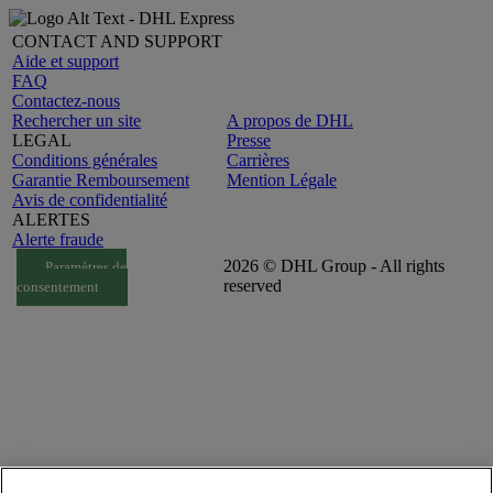
CONTACT AND SUPPORT
Aide et support
FAQ
Contactez-nous
Rechercher un site
A propos de DHL
LEGAL
Presse
Conditions générales
Carrières
Garantie Remboursement
Mention Légale
Avis de confidentialité
ALERTES
Alerte fraude
2026 © DHL Group - All rights
Paramètres de
reserved
consentement