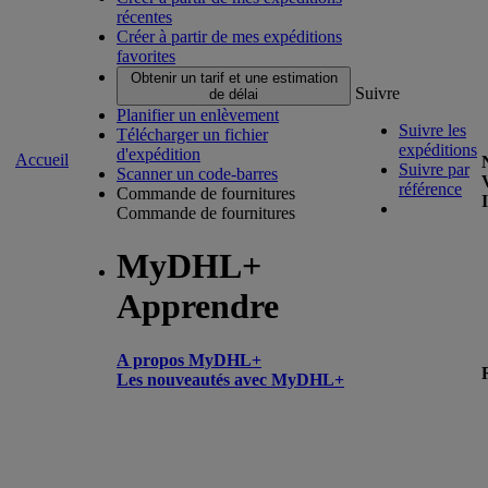
récentes
Créer à partir de mes expéditions
favorites
Obtenir un tarif et une estimation
Suivre
de délai
Planifier un enlèvement
Suivre les
Télécharger un fichier
expéditions
d'expédition
Accueil
Suivre par
Scanner un code-barres
référence
Commande de fournitures
Commande de fournitures
MyDHL+
Apprendre
A propos MyDHL+
Les nouveautés avec MyDHL+