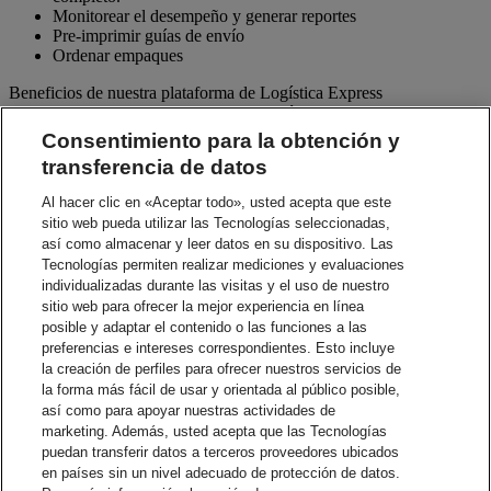
Monitorear el desempeño y generar reportes
Pre-imprimir guías de envío
Ordenar empaques
Beneficios de nuestra plataforma de Logística Express
Beneficios de nuestra plataforma de Logística Express
Consentimiento para la obtención y
Procesos ágiles - Programe recolecciones para diferentes
transferencia de datos
flujos de procesos de envío y retorno de una sola vez. Tenga
acceso a proveedores tercerizados y de reparación.
Al hacer clic en «Aceptar todo», usted acepta que este
Exactitud - Nuestra validación electrónica de direcciones
sitio web pueda utilizar las Tecnologías seleccionadas,
asegura la exactitud.
así como almacenar y leer datos en su dispositivo. Las
Notificaciones - Posibilidad de configurar notificaciones vía
Tecnologías permiten realizar mediciones y evaluaciones
email por documentos de envío e instrucciones a sus clientes y
individualizadas durante las visitas y el uso de nuestro
proveedores.
Visibilidad - Verifique minuto a minuto el estado de cada
sitio web para ofrecer la mejor experiencia en línea
envío y vea los detalles de rastreo.
posible y adaptar el contenido o las funciones a las
Reportes - Reportes en línea muy fáciles de usar, que pueden
preferencias e intereses correspondientes. Esto incluye
ser descargados para cubrir sus necesidades de análisis del
la creación de perfiles para ofrecer nuestros servicios de
negocio.
la forma más fácil de usar y orientada al público posible,
Capacidades de Integración - Ayuda a aumentar la eficiencia
así como para apoyar nuestras actividades de
utilizando su sistema interno.
marketing. Además, usted acepta que las Tecnologías
puedan transferir datos a terceros proveedores ubicados
Contacte al Depto de Ventas
en países sin un nivel adecuado de protección de datos.