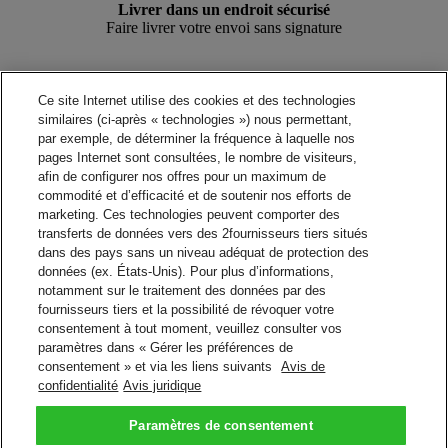
Livrer dans un endroit sécurisé
Faire livrer votre envoi sans signature
Livrer chez un voisin, un concierge ou un gardien
Ce site Internet utilise des cookies et des technologies
Laisser votre expédition à une personne désignée
similaires (ci-après « technologies ») nous permettant,
par exemple, de déterminer la fréquence à laquelle nos
pages Internet sont consultées, le nombre de visiteurs,
Point de retrait ou consigne
afin de configurer nos offres pour un maximum de
Récupérer votre expédition dans un point de retrait ou la consigne la
commodité et d’efficacité et de soutenir nos efforts de
plus proche
marketing. Ces technologies peuvent comporter des
transferts de données vers des 2fournisseurs tiers situés
Liver à une autre adresse
dans des pays sans un niveau adéquat de protection des
Rediriger votre expédition à une adresse différente
données (ex. États-Unis). Pour plus d’informations,
notamment sur le traitement des données par des
fournisseurs tiers et la possibilité de révoquer votre
Mise en attente pour vacances
consentement à tout moment, veuillez consulter vos
Nous gardons votre colis même lorsque vous êtes en vacances
paramètres dans « Gérer les préférences de
consentement » et via les liens suivants
Avis de
confidentialité
Avis juridique
Gérez votre expédition sur On Demand Delivery
Enregistrez-vous maintenant
Paramètres de consentement
Retour en haut de page