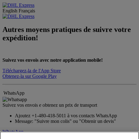
English
Français
Autres moyens pratiques de suivre votre
expédition!
Suivez vos envois avec notre application mobile!
Téléchargez-la de l'App Store
Obtenez-la sur Google Play
WhatsApp
Suivez vos envois e obtenez un prix de transport
Ajoutez +1-480-418-5011 à vos contacts WhatsApp
Message: "Suivre mon colis" ou "Obtenir un devis"
WhatsApp