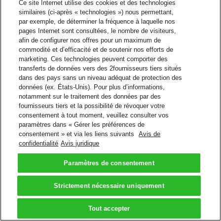
Ce site Internet utilise des cookies et des technologies
Assistant Google
similaires (ci-après « technologies ») nous permettant,
par exemple, de déterminer la fréquence à laquelle nos
Suivre les envois et obtenir les soumissions
pages Internet sont consultées, le nombre de visiteurs,
afin de configurer nos offres pour un maximum de
Tapez ou dites à l'application Assistant Google: "Parlez à
commodité et d’efficacité et de soutenir nos efforts de
DHL Express"
marketing. Ces technologies peuvent comporter des
Dites à Google Home: "Parlez à DHL Express"
transferts de données vers des 2fournisseurs tiers situés
Google Assistant
dans des pays sans un niveau adéquat de protection des
données (ex. États-Unis). Pour plus d’informations,
Retour en haut de page
notamment sur le traitement des données par des
Conditions générales
fournisseurs tiers et la possibilité de révoquer votre
Avis de confidentialité
consentement à tout moment, veuillez consulter vos
2026 © DHL Group - All rights
paramètres dans « Gérer les préférences de
Paramètres de
reserved
consentement » et via les liens suivants
Avis de
consentement
confidentialité
Avis juridique
Paramètres de consentement
Strictement nécessaire uniquement
Tout accepter