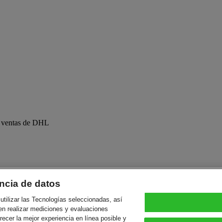
de ventas de DHL
ncia de datos
utilizar las Tecnologías seleccionadas, así
en realizar mediciones y evaluaciones
 opciones de software y en línea, hasta poderosas soluciones comercial
frecer la mejor experiencia en línea posible y