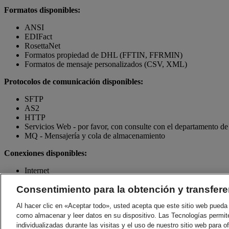
Formatos disponibles:
ANSI
EDIFact
RosettaNet
Formatos propiedad de DHL (FFTIN, FFRMIN)
Formatos de mensaje personalizados (CSV, XML)
Protocolos de comunicación disponibles:
SFTP
AS2
HTTP
Servicios Web - por favor, con consulte con el departamento 
MQ - Mensajería y cola de almacenamiento
Conexiones disponibles:
Internet
Red de valor agregado (VAN), X.400, X.25, entre otros
Consentimiento para la obtención y transfere
Contacte al Depto de Ventas
Al hacer clic en «Aceptar todo», usted acepta que este sitio web pueda 
Soluciones para la Administración de Envíos
como almacenar y leer datos en su dispositivo. Las Tecnologías permit
DHL Express ofrece una amplia variedad de opciones flexibles - desde
individualizadas durante las visitas y el uso de nuestro sitio web para o