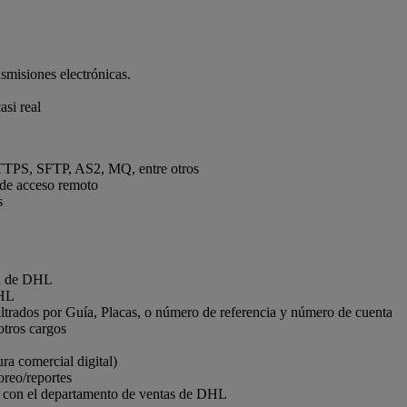
.
nsmisiones electrónicas.
si real
TTPS, SFTP, AS2, MQ, entre otros
 de acceso remoto
s
ed de DHL
DHL
 filtrados por Guía, Placas, o número de referencia y número de cuenta
otros cargos
ra comercial digital)
oreo/reportes
lte con el departamento de ventas de DHL