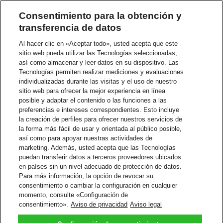
WhatsApp
Consentimiento para la obtención y
transferencia de datos
Facebook
Al hacer clic en «Aceptar todo», usted acepta que este
Rastree sus envíos de DHL en Facebook
sitio web pueda utilizar las Tecnologías seleccionadas,
así como almacenar y leer datos en su dispositivo. Las
Visite la página de Facebook de DHL Latinoamérica (@dhllatam)
Tecnologías permiten realizar mediciones y evaluaciones
individualizadas durante las visitas y el uso de nuestro
Haga clic en Enviar Mensaje
Mensaje: #siguetuenvío 10 dígitos del número de guía de
sitio web para ofrecer la mejor experiencia en línea
DHL
posible y adaptar el contenido o las funciones a las
(Ejemplo: #siguetuenvío 0123456789)
preferencias e intereses correspondientes. Esto incluye
la creación de perfiles para ofrecer nuestros servicios de
Facebook
la forma más fácil de usar y orientada al público posible,
así como para apoyar nuestras actividades de
Asistente de Google
marketing. Además, usted acepta que las Tecnologías
puedan transferir datos a terceros proveedores ubicados
Rastree sus envíos de DHL o solicite una cotización
en países sin un nivel adecuado de protección de datos.
Para más información, la opción de revocar su
En la aplicación Asistente de Google solo tiene que escribir o
consentimiento o cambiar la configuración en cualquier
decir: “Hablar con DHL Express”
momento, consulte «Configuración de
En Google Home por favor diga: “Hablar con DHL Express”
consentimiento».
Aviso de privacidad
Aviso legal
Google Assistant