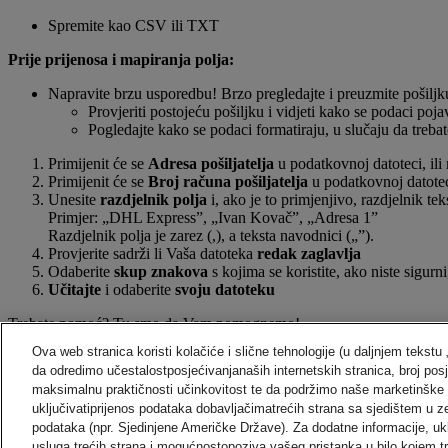
Spremite kao CSV ili TXT
Prije prijenosa i mapiranja polja:
Napravite brzu usporedbu! Brzo pregledajte i preuzmite pošilj
Provjeriti postojeću pošiljku i vidjeti kako se podaci poja
Pogledajte kako se podaci formatiraju, u slučaju da treb
Primijenit će se
Adresa pošiljatelja
u podatkovnoj datoteci, ili 
Primijenit će se
Broj računa pošiljatelja
u podatkovnoj datoteci
Unesite
razdjelnik polja
i, ako je to primjenjivo, razdjelnik te
Primjer: „DHL Express”, „Ivan Kovač”, „Adresa 1”
Razdjelnik polja je zarez (,), a teksta navodnici („”).
Provjerite sadrži li Vaša datoteka
redak zaglavlja
Odaberite
skup znakova
s kojima se koristite, ako niste sigur
Učitajte
i odaberite
svoju datoteku
Trebate pomoć? Tu smo da Vam pomognemo!
Ova web stranica koristi kolačiće i slične tehnologije (u daljnjem tekstu
Kontaktirajte nas na:
da odredimo učestalostposjećivanjanaših internetskih stranica, broj pos
+385 1 6651 111
maksimalnu praktičnosti učinkovitost te da podržimo naše marketinške
uključivatiprijenos podataka dobavljačimatrećih strana sa sjedištem u 
podataka (npr. Sjedinjene Američke Države). Za dodatne informacije, uk
KONTAKT I PODRŠKA
usluga trećih strana i mogućnostopoziva vašeg pristanka u bilo kojem tr