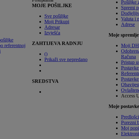
Pošiljke 
MOJE POŠILJKE
Spremi p
Dodjeljiv
Sve pošiljke
Valuta i 
Moji Prikupi
Adrese
Adresar
Izvješća
Moje spremlje
pošiljke
ZAHTIJEVA RADNJU
po referentnoj
Moji DHL
i
Odobren
(
)
Računa
Prikaži sve nepredano
Pristup u
Postavke
Referent
Postavke
SREDSTVA
Obavijesti
Ovlašten
Access 
Moje postavke
Predlošci
Porezni b
Moj popi
Elektroni