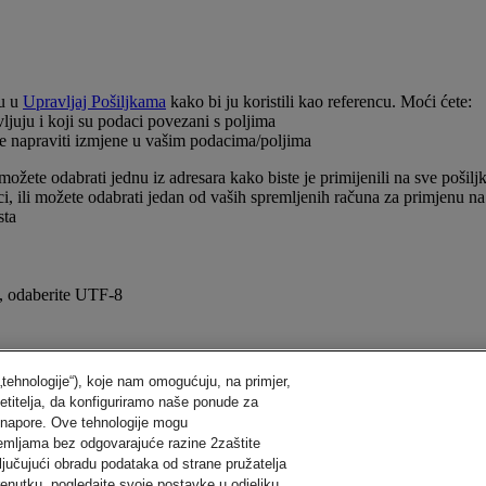
ku u
Upravljaj Pošiljkama
kako bi ju koristili kao referencu. Moći ćete:
vljuju i koji su podaci povezani s poljima
ate napraviti izmjene u vašim podacima/poljima
možete odabrati jednu iz adresara kako biste je primijenili na sve pošiljk
, ili možete odabrati jedan od vaših spremljenih računa za primjenu na 
ksta
ni, odaberite UTF-8
 „tehnologije“), koje nam omogućuju, na primjer,
jetitelja, da konfiguriramo naše ponude za
 napore. Ove tehnologije mogu
zemljama bez odgovarajuće razine 2zaštite
ljučujući obradu podataka od strane pružatelja
enutku, pogledajte svoje postavke u odjeljku