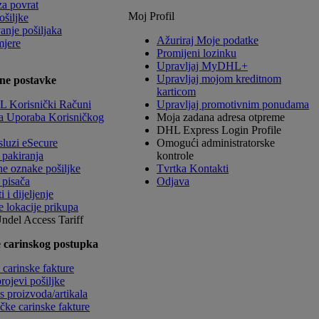
za povrat
Moj Profil
ošiljke
anje pošiljaka
Ažuriraj Moje podatke
mjere
Promijeni lozinku
Upravljaj MyDHL+
Upravljaj mojom kreditnom
ne postavke
karticom
 Korisnički Računi
Upravljaj promotivnim ponudama
a Uporaba Korisničkog
Moja zadana adresa otpreme
DHL Express Login Profile
sluzi eSecure
Omogući administratorske
 pakiranja
kontrole
ne oznake pošiljke
Tvrtka Kontakti
 pisača
Odjava
 i dijeljenje
e lokacije prikupa
Undel
Access Tariff
 carinskog postupka
 carinske fakture
rojevi pošiljke
s proizvoda/artikala
čke carinske fakture