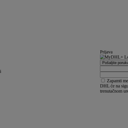
Prijava
Pošaljite poruk
i
Zapamti m
DHL će na sigur
trenutačnom ur