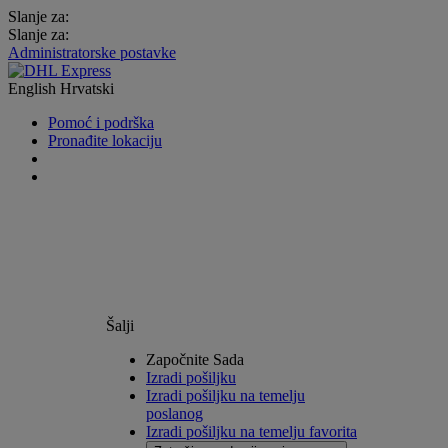
Slanje za:
Slanje za:
Administratorske postavke
English
Hrvatski
Pomoć i podrška
Pronađite lokaciju
Šalji
Započnite Sada
Izradi pošiljku
Izradi pošiljku na temelju
poslanog
Izradi pošiljku na temelju favorita