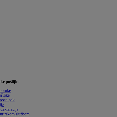
ke pošiljke
sporuke
ošiljke
 postupak
ije
deklaracija
kurirskom službom