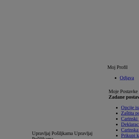
Moj Profil
Odjava
Moje Postavke
Zadane postav
Opcije i
Zaštita p
Carinski
Deklarac
Carinska 
Upravljaj Pošiljkama
Upravljaj
Prikupi 
Pošiljkama