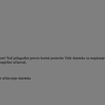
jedom! Naš prilagođen proces koristi postavke Vaše datoteke za mapira
spješno učitavati.
 učitavanje datoteka