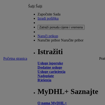
Šalji
Šalji
Započnite Sada
Izradi pošiljku
Zatraži ponudu cijene i vremena
Naruči prikup
Naručite pribor
Naručite pribor
Istražiti
Početna stranica
Prat
Usluge isporuke
Dodatne usluge
Usluge carinjenja
Nadoplate
Rješenja
MyDHL+ Saznajte
O nama MyDHL+