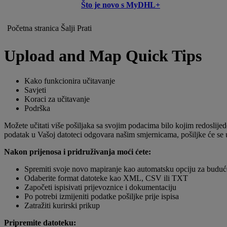
Što je novo s MyDHL+
Početna stranica
Šalji
Prati
Upload and Map Quick Tips
Kako funkcionira učitavanje
Savjeti
Koraci za učitavanje
Podrška
Možete učitati više pošiljaka sa svojim podacima bilo kojim redosli
podatak u Vašoj datoteci odgovara našim smjernicama, pošiljke će se u
Nakon prijenosa i pridruživanja moći ćete:
Spremiti svoje novo mapiranje kao automatsku opciju za buduće
Odaberite format datoteke kao XML, CSV ili TXT
Započeti ispisivati prijevoznice i dokumentaciju
Po potrebi izmijeniti podatke pošiljke prije ispisa
Zatražiti kurirski prikup
Pripremite datoteku: