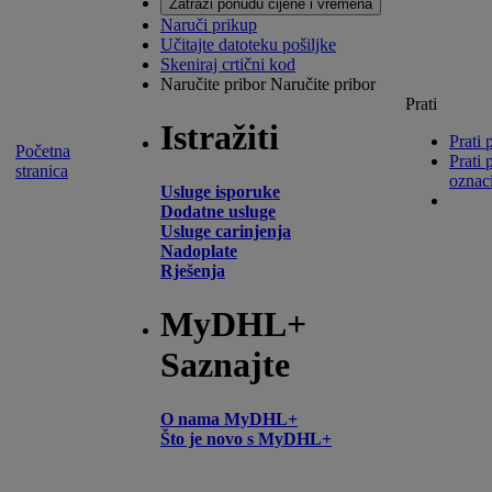
Zatraži ponudu cijene i vremena
Naruči prikup
Učitajte datoteku pošiljke
Skeniraj crtični kod
Naručite pribor
Naručite pribor
Prati
Istražiti
Prati 
Početna
Prati 
stranica
oznac
Usluge isporuke
Dodatne usluge
Usluge carinjenja
Nadoplate
Rješenja
MyDHL+
Saznajte
O nama MyDHL+
Što je novo s MyDHL+