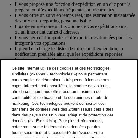
Il vous propose une fonction d’expédition en un clic pour la
préparation d’expéditions fréquentes ou récurrentes
Il vous offre un suivi en temps réel, une estimation instantanée
des prix et un reporting personnalisable
Il garde en mémoire un historique de vos expéditions ainsi
qu'un important carnet d’adresses
Il vous permet d’importer et d’exporter des données pour les
intégrer à vos applications
Il prend en charge les listes de diffusion d’expédition, la
notification préalable ainsi que les expéditions reportées
Il est accompagné d’un support technique complet
comprenant formation, documentation, service d’assistance,
Ce site Internet utilise des cookies et des technologies
mises à jour et maintenance sur site
similaires (ci-après « technologies ») nous permettant,
par exemple, de déterminer la fréquence à laquelle nos
De quoi ai-je besoin pour commencer à expédier?
pages Internet sont consultées, le nombre de visiteurs,
De quoi ai-je besoin pour commencer à expédier?
afin de configurer nos offres pour un maximum de
D’un numéro de compte DHL Express
commodité et d’efficacité et de soutenir nos efforts de
D’un ordinateur équipé d’un processeur Pentium IV et d’une
marketing. Ces technologies peuvent comporter des
connexion Internet
transferts de données vers des 2fournisseurs tiers situés
De Microsoft Windows XP/Vista/Windows 7
dans des pays sans un niveau adéquat de protection des
Imprimante laser ou imprimante thermique
données (ex. États-Unis). Pour plus d’informations,
notamment sur le traitement des données par des
Contact commercial
fournisseurs tiers et la possibilité de révoquer votre