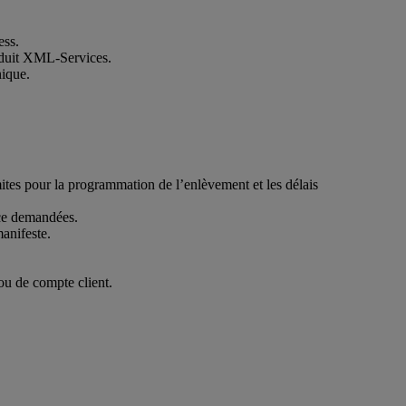
ess.
roduit XML-Services.
nique.
mites pour la programmation de l’enlèvement et les délais
ice demandées.
manifeste.
ou de compte client.