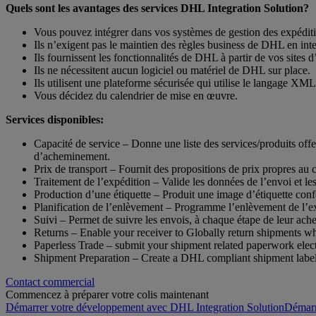
Quels sont les avantages des services DHL Integration Solution?
Vous pouvez intégrer dans vos systèmes de gestion des expéditi
Ils n’exigent pas le maintien des règles business de DHL en inte
Ils fournissent les fonctionnalités de DHL à partir de vos sites 
Ils ne nécessitent aucun logiciel ou matériel de DHL sur place.
Ils utilisent une plateforme sécurisée qui utilise le langage XML
Vous décidez du calendrier de mise en œuvre.
Services disponibles:
Capacité de service – Donne une liste des services/produits offe
d’acheminement.
Prix de transport – Fournit des propositions de prix propres au 
Traitement de l’expédition – Valide les données de l’envoi et le
Production d’une étiquette – Produit une image d’étiquette c
Planification de l’enlèvement – Programme l’enlèvement de l’e
Suivi – Permet de suivre les envois, à chaque étape de leur a
Returns – Enable your receiver to Globally return shipments whil
Paperless Trade – submit your shipment related paperwork electro
Shipment Preparation – Create a DHL compliant shipment label
Contact commercial
Commencez à préparer votre colis maintenant
Démarrer votre développement avec DHL Integration SolutionDémarr