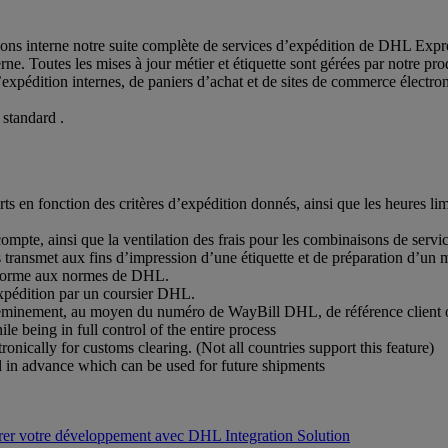
ons interne notre suite complète de services d’expédition de DHL Expr
rne. Toutes les mises à jour métier et étiquette sont gérées par notre p
d’expédition internes, de paniers d’achat et de sites de commerce électro
 standard .
rts en fonction des critères d’expédition donnés, ainsi que les heures li
compte, ainsi que la ventilation des frais pour les combinaisons de serv
s transmet aux fins d’impression d’une étiquette et de préparation d’un 
onforme aux normes de DHL.
xpédition par un coursier DHL.
cheminement, au moyen du numéro de WayBill DHL, de référence client 
e being in full control of the entire process
nically for customs clearing. (Not all countries support this feature)
 in advance which can be used for future shipments
er votre développement avec DHL Integration Solution