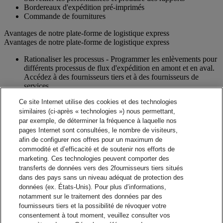
Bordereaux d'expédition pré-imprimés
Commande de fournitures
Avantages de notre plate-forme de logistique express
Avantages de notre plate-forme de logistique express
Rationaliser les processus - Programmer les enlèvements pour
différents processus de flux d'expédition en amont et en aval.
Accédez à des fournisseurs tiers et à des fournisseurs de
services.
Exactitude - Notre validation d'adresse électronique contribue
Ce site Internet utilise des cookies et des technologies
à garantir l'exactitude
similaires (ci-après « technologies ») nous permettant,
Notifications - Possibilité de mettre en place des notifications
par exemple, de déterminer la fréquence à laquelle nos
par courrier électronique pour les documents d'expédition et
les instructions à vos clients et fournisseurs.
pages Internet sont consultées, le nombre de visiteurs,
Visibilité - Vérifiez en temps réel l'état de chaque envoi et
afin de configurer nos offres pour un maximum de
visualisez les détails du suivi.
commodité et d’efficacité et de soutenir nos efforts de
Rapports - Rapports en ligne faciles à utiliser, qui peuvent être
marketing. Ces technologies peuvent comporter des
téléchargés pour vos besoins d'analyse d'entreprise.
transferts de données vers des 2fournisseurs tiers situés
Capacités d'intégration - Aidez à accroître l'efficacité en
dans des pays sans un niveau adéquat de protection des
utilisant votre système interne.
données (ex. États-Unis). Pour plus d’informations,
notamment sur le traitement des données par des
Contact commercial
fournisseurs tiers et la possibilité de révoquer votre
consentement à tout moment, veuillez consulter vos
Solutions de gestion des expéditions