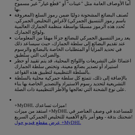
أما الأوصاف العامة مثل "عينات" أو "قطع غيار" غير مسموح
بها.
تُصنف البضائع المشحونة دوليًا ضمن رموز السلع (المعروفة
باسم رموز التنسيق الجمركي) لأغراض التخليص الجمركي.
تُحدد هذه الرموز مسبقًا بواسطة منظمة الجمارك العالمية
ولوائح الجمارك.
يعد رمز التنسيق الجمركي للبضائع جزءًا مهمًا من المعلومات
عند تقديم البضائع إلى سلطة الجمارك، حيث سيساعد ذلك
في تحديد المزايا أو المتطلبات الخاصة بالبضائع والرسوم
والضرائب التي ستُطبق.
اعتمادًا على التشريعات واللوائح المحلية، قد يتم تقييد أو حظر
استيراد أو تصدير بضائع معينة، وتختص سلطة الجمارك
بالسلطة التنظيمية لتطبيق هذه القواعد.
بالإضافة إلى ذلك، تتمتع كل سلطة جمركية محلية بالسلطة
التشريعية لتحديد رسوم الاستيراد والتصدير الخاصة بها بناء
على نوع الشحنة التي تعالجها والأطر التنظيمية ذات الصلة.
+MyDHL ميزات تساعدك!
استفد من ميزات +MyDHL للمساعدة في وصف العناصر في
شحنتك بدقة - وهو أمر بالغ الأهمية للتخليص الجمركي السريع!
عرض مقطع فيديو حول +MyDHL