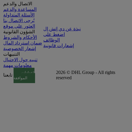
الاتصال والدعم
المساعدة والدعم
الأسئلة المتداولة
يُرجى الاتصال بنا
العثور على موقع
نبذة عن دي إتش إل
الشؤون القانونية
اضغط على
الأحكام والشروط
الوظائف
ضمان استرداد المال
إشعارات قانونية
إشعار الخصوصية
التنبيهات
تنبيه حول الاحتيال
معلومات مهمة
2026 © DHL Group - All rights
إعدادات
تابعنا
reserved
الموافقة