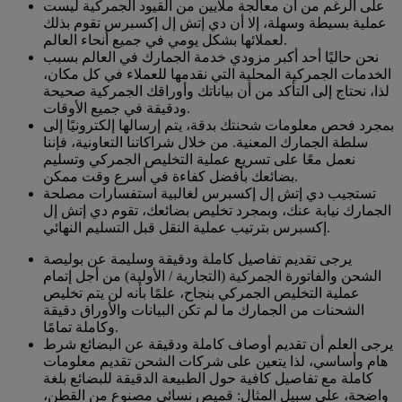
على الرغم من أن معالجة ملايين من القيود الجمركية ليست
عملية بسيطة وسهلة، إلا أن دي إتش إل إكسبرس تقوم بذلك
لعملائها بشكل يومي في جميع أنحاء العالم.
نحن حاليًا أحد أكبر مزودي خدمة الجمارك في العالم بسبب
الخدمات الجمركية المحلية التي نقدمها للعملاء في كل مكان،
لذا، نحتاج إلى التأكد من أن بياناتك وأوراقك الجمركية صحيحة
ودقيقة في جميع الأوقات.
بمجرد فحص معلومات شحنتك بدقة، يتم إرسالها إلكترونيًا إلى
سلطة الجمارك المعنية. من خلال شراكاتنا التعاونية، فإننا
نعمل معًا على تسريع عملية التخليص الجمركي وتسليم
بضائعك بأفضل كفاءة في أسرع وقت ممكن.
تستجيب دي إتش إل إكسبرس لغالبية استفسارات مصلحة
الجمارك نيابة عنك، وبمجرد تخليص بضائعك، تقوم دي إتش إل
إكسبرس بترتيب عملية النقل قبل التسليم النهائي.
يرجى تقديم تفاصيل كاملة ودقيقة وسليمة عن بوليصة
الشحن والفاتورة الجمركية (التجارية / الأولية) من أجل إتمام
عملية التخليص الجمركي بنجاح، علمًا بأنه لن يتم تخليص
الشحنات من الجمارك ما لم تكن البيانات والأوراق دقيقة
وكاملة تمامًا.
يرجى العلم أن تقديم أوصاف كاملة ودقيقة عن البضائع شرط
هام وأساسي، لذا يتعين على شركات الشحن تقديم معلومات
كاملة مع تفاصيل كافية حول الطبيعة الدقيقة للبضائع بلغة
واضحة، على سبيل المثال: قميص نسائي مصنوع من القطن،