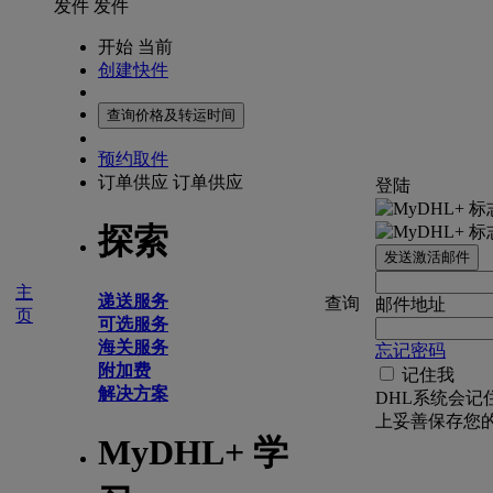
发件
发件
开始 当前
创建快件
查询价格及转运时间
预约取件
订单供应
订单供应
登陆
探索
发送激活邮件
主
递送服务
查询
邮件地址
页
可选服务
海关服务
忘记密码
附加费
记住我
解决方案
DHL系统会记
上妥善保存您
MyDHL+ 学