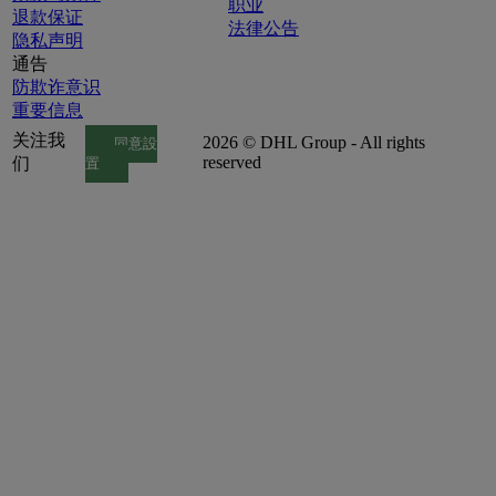
职业
退款保证
法律公告
隐私声明
通告
防欺诈意识
重要信息
关注我
2026 © DHL Group - All rights
同意設
reserved
们
置