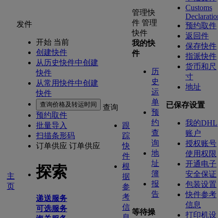
Customs
管理快
Declaratio
件
管理
发件
预约取件
快件
返回件
开始 当前
我的快
保存快件
创建快件
件
指派快件
从历史快件中创建
货币和尺
历
快件
寸
史
从常用快件中创建
地址
运
快件
单
查询价格及转运时间
已保存设置
查询
预
预约取件
约
我的DHL
批量导入
跟
查
账户
扫描条形码
踪
询
授权账号
订单供应
订单供应
快
地
使用权限
件
址
开通电子
根
探索
簿
安全保证
主
据
报
包装设置
页
参
告
快件参考
考
递送服务
信息
信
可选服务
等待操
打印机设
息