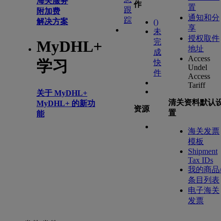
海关服务
作
置
跟
附加费
通知和分
踪
解决方案
(
)
享
未
授权取件
完
MyDHL+
地址
成
Access
学习
快
Undel
件
Access
Tariff
关于 MyDHL+
清关资料默认
MyDHL+ 的新功
资源
置
能
海关发票
模板
Shipment
Tax IDs
我的商品
条目列表
电子海关
发票