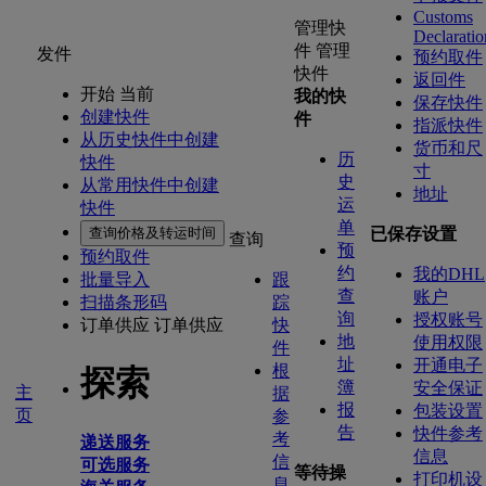
Customs
管理快
Declaratio
件
管理
发件
预约取件
快件
返回件
开始 当前
我的快
保存快件
创建快件
件
指派快件
从历史快件中创建
货币和尺
历
快件
寸
史
从常用快件中创建
地址
运
快件
单
查询价格及转运时间
已保存设置
查询
预
预约取件
约
我的DHL
批量导入
跟
查
账户
扫描条形码
踪
询
授权账号
订单供应
订单供应
快
地
使用权限
件
址
开通电子
根
探索
簿
安全保证
主
据
报
包装设置
页
参
告
快件参考
考
递送服务
信息
信
可选服务
等待操
打印机设
息