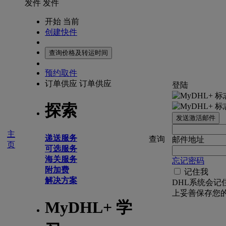
发件
发件
开始 当前
创建快件
查询价格及转运时间
预约取件
订单供应
订单供应
登陆
探索
发送激活邮件
主
递送服务
查询
邮件地址
页
可选服务
海关服务
忘记密码
附加费
记住我
解决方案
DHL系统会记
上妥善保存您
MyDHL+ 学