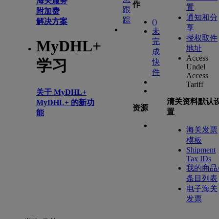
海关服务
作
置
跟
附加费
通知和分
踪
解决方案
(
)
享
未
授权取件
完
MyDHL+
地址
成
Access
学习
快
Undel
件
Access
Tariff
关于 MyDHL+
清关资料默认
MyDHL+ 的新功
资源
置
能
海关发票
模板
Shipment
Tax IDs
我的商品
条目列表
电子海关
发票