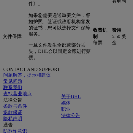
者取高
件》。
如果您需要递送重要文件，譬
如护照、签证或政府机构颁发
的证书，您可以选择文件保障
收费机
费用
服务。
文件保障
制
5.50 美
每票
金
一旦文件发生全部或部分丢
失，DHL会以固定金额进行赔
偿。
CONTACT AND SUPPORT
问题解答，提示和建议
常见问题
联系我们
查找营业地点
关于DHL
法律公告
媒体
条款与条件
职业
退款保证
法律公告
隐私声明
通告
防欺诈意识