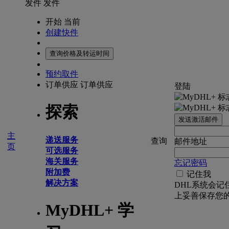
发件
发件
开始 当前
创建快件
查询价格及转运时间
预约取件
订单供应
订单供应
登陆
探索
发送激活邮件
主
递送服务
查询
邮件地址
页
可选服务
海关服务
忘记密码
附加费
记住我
解决方案
DHL系统会记
上妥善保存您
MyDHL+ 学