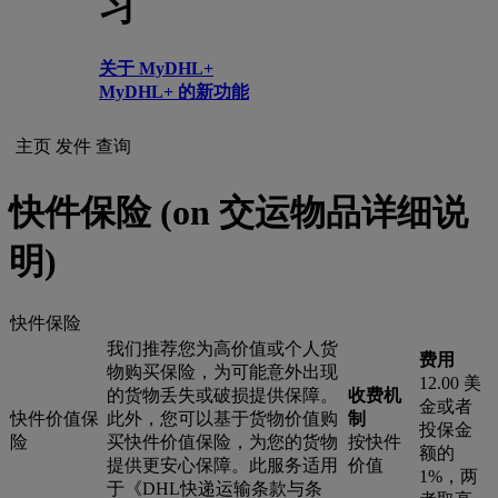
习
关于 MyDHL+
MyDHL+ 的新功能
主页
发件
查询
快件保险 (on 交运物品详细说
明)
快件保险
我们推荐您为高价值或个人货
费用
物购买保险，为可能意外出现
12.00 美
的货物丢失或破损提供保障。
收费机
金或者
快件价值保
此外，您可以基于货物价值购
制
投保金
险
买快件价值保险，为您的货物
按快件
额的
提供更安心保障。此服务适用
价值
1%，两
于《DHL快递运输条款与条