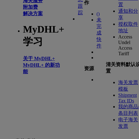
海关服务
作
置
跟
附加费
通知和分
踪
解决方案
(
)
享
未
授权取件
完
MyDHL+
地址
成
Access
学习
快
Undel
件
Access
Tariff
关于 MyDHL+
清关资料默认
MyDHL+ 的新功
资源
置
能
海关发票
模板
Shipment
Tax IDs
我的商品
条目列表
电子海关
发票