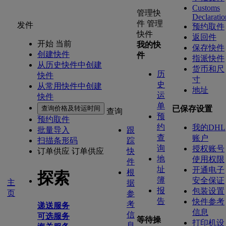
Customs
管理快
Declaratio
件
管理
发件
预约取件
快件
返回件
开始 当前
我的快
保存快件
创建快件
件
指派快件
从历史快件中创建
货币和尺
历
快件
寸
史
从常用快件中创建
地址
运
快件
单
查询价格及转运时间
已保存设置
查询
预
预约取件
约
我的DHL
批量导入
跟
查
账户
扫描条形码
踪
询
授权账号
订单供应
订单供应
快
地
使用权限
件
址
开通电子
根
探索
簿
安全保证
主
据
报
包装设置
页
参
告
快件参考
考
递送服务
信息
信
可选服务
等待操
打印机设
息