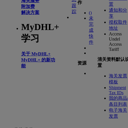
海关服务
作
置
跟
附加费
通知和分
踪
解决方案
(
)
享
未
授权取件
完
MyDHL+
地址
成
Access
学习
快
Undel
件
Access
Tariff
关于 MyDHL+
清关资料默认
MyDHL+ 的新功
资源
置
能
海关发票
模板
Shipment
Tax IDs
我的商品
条目列表
电子海关
发票