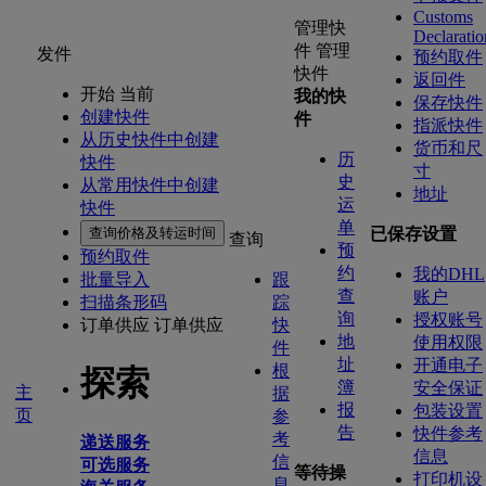
Customs
管理快
Declaratio
件
管理
发件
预约取件
快件
返回件
开始 当前
我的快
保存快件
创建快件
件
指派快件
从历史快件中创建
货币和尺
历
快件
寸
史
从常用快件中创建
地址
运
快件
单
查询价格及转运时间
已保存设置
查询
预
预约取件
约
我的DHL
批量导入
跟
查
账户
扫描条形码
踪
询
授权账号
订单供应
订单供应
快
地
使用权限
件
址
开通电子
根
探索
簿
安全保证
主
据
报
包装设置
页
参
告
快件参考
考
递送服务
信息
信
可选服务
等待操
打印机设
息