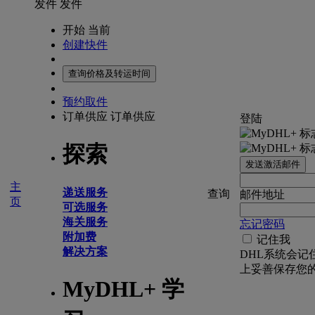
发件
发件
开始 当前
创建快件
查询价格及转运时间
预约取件
订单供应
订单供应
登陆
探索
发送激活邮件
主
递送服务
查询
邮件地址
页
可选服务
海关服务
忘记密码
附加费
记住我
解决方案
DHL系统会记
上妥善保存您
MyDHL+ 学