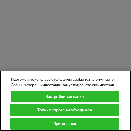
Наэтомсайтеиспользуютсяфайлы cookie ианалогичныетехнологии
2данныхстороннимпоставщикамуслуг,работающимвстранахснедос
Настройки согласия
Только строго необходимое
Принятьвсе