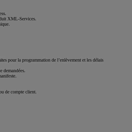
ess.
roduit XML-Services.
nique.
mites pour la programmation de l’enlèvement et les délais
ice demandées.
manifeste.
ou de compte client.