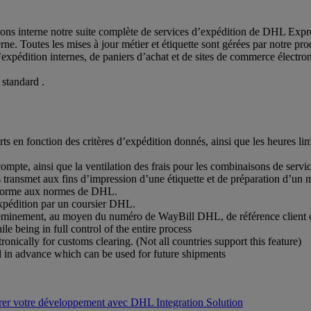
ons interne notre suite complète de services d’expédition de DHL Expr
rne. Toutes les mises à jour métier et étiquette sont gérées par notre p
d’expédition internes, de paniers d’achat et de sites de commerce électro
 standard .
rts en fonction des critères d’expédition donnés, ainsi que les heures li
compte, ainsi que la ventilation des frais pour les combinaisons de serv
s transmet aux fins d’impression d’une étiquette et de préparation d’un 
onforme aux normes de DHL.
xpédition par un coursier DHL.
cheminement, au moyen du numéro de WayBill DHL, de référence client 
e being in full control of the entire process
nically for customs clearing. (Not all countries support this feature)
 in advance which can be used for future shipments
er votre développement avec DHL Integration Solution