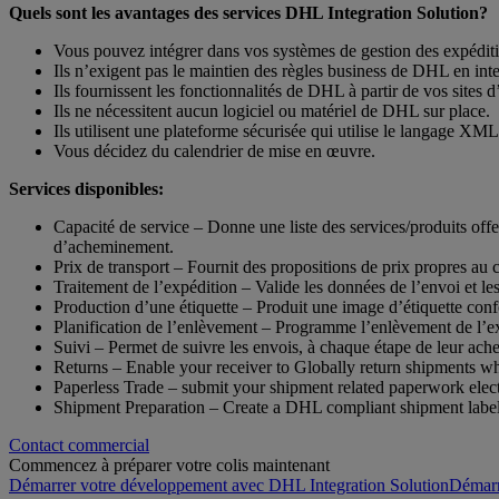
Quels sont les avantages des services DHL Integration Solution?
Vous pouvez intégrer dans vos systèmes de gestion des expéditi
Ils n’exigent pas le maintien des règles business de DHL en inte
Ils fournissent les fonctionnalités de DHL à partir de vos sites 
Ils ne nécessitent aucun logiciel ou matériel de DHL sur place.
Ils utilisent une plateforme sécurisée qui utilise le langage XML
Vous décidez du calendrier de mise en œuvre.
Services disponibles:
Capacité de service – Donne une liste des services/produits offe
d’acheminement.
Prix de transport – Fournit des propositions de prix propres au 
Traitement de l’expédition – Valide les données de l’envoi et le
Production d’une étiquette – Produit une image d’étiquette c
Planification de l’enlèvement – Programme l’enlèvement de l’e
Suivi – Permet de suivre les envois, à chaque étape de leur a
Returns – Enable your receiver to Globally return shipments whil
Paperless Trade – submit your shipment related paperwork electro
Shipment Preparation – Create a DHL compliant shipment label
Contact commercial
Commencez à préparer votre colis maintenant
Démarrer votre développement avec DHL Integration SolutionDémarr