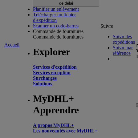
de délai
Planifier un enlèvement
Télécharger un fichier
d'expédition
Scanner un code-barres
Suivre
Commande de fournitures
Suivre les
Commande de fournitures
expéditions
Accueil
Suivre par
Explorer
référence
Services d'expédition
Services en option
Surcharges
Solutions
MyDHL+
Apprendre
A propos MyDHL+
Les nouveautés avec MyDHL+