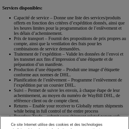
Services disponibles:
Capacité de service – Donne une liste des services/produits
offerts en fonction des critères d’expédition donnés, ainsi que
les heures limites pour la programmation de l’enlèvement et
les délais d’acheminement.
Prix de transport – Fournit des propositions de prix propres au
compte, ainsi que la ventilation des frais pour les
combinaisons de service demandées.
Traitement de l’expédition – Valide les données de l’envoi et
les transmet aux fins d’impression d’une étiquette et de
préparation d’un manifeste.
Production d’une étiquette – Produit une image d’étiquette
conforme aux normes de DHL.
Planification de l’enlèvement – Programme l’enlèvement de
l’expédition par un coursier DHL.
Suivi – Permet de suivre les envois, à chaque étape de leur
acheminement, au moyen du numéro de WayBill DHL, de
référence client ou de compte client.
Returns – Enable your receiver to Globally return shipments
while being in full control of the entire process
Paperless Trade – submit your shipment related paperwork
electronically for customs clearing. (Not all countries support
Ce site Internet utilise des cookies et des technologies
this feature)