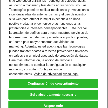
sitio web pueda utilizar las Tecnologías seleccionadas,
No todos los países cuentan con esta característica.
así como almacenar y leer datos en su dispositivo. Las
Fases de Información – El cliente puede establecer la fase de
Tecnologías permiten realizar mediciones y evaluaciones
información de un envío, utilizando el código correcto de
individualizadas durante las visitas y el uso de nuestro
servicio. Los Códigos de Servicio estarán disponibles durante
sitio web para ofrecer la mejor experiencia en línea
3, 6, 12 y 24 meses, dependiendo del caso.
posible y adaptar el contenido o las funciones a las
Contacte al Depto de Ventas
preferencias e intereses correspondientes. Esto incluye
Comience a preparar su envío ahora
la creación de perfiles para ofrecer nuestros servicios de
Empiece a desarrollar con Soluciones Integradas de DHLEmpiece a
la forma más fácil de usar y orientada al público posible,
desarrollar con Soluciones Integradas de DHL
así como para apoyar nuestras actividades de
Folleto Informativo de Soluciones Integradas de DHL
marketing. Además, usted acepta que las Tecnologías
Folleto Informativo de Soluciones Integradas de DHL
puedan transferir datos a terceros proveedores ubicados
en países sin un nivel adecuado de protección de datos.
Para más información, la opción de revocar su
Soluciones para la Administración de Envíos
consentimiento o cambiar la configuración en cualquier
DHL Express ofrece una amplia variedad de opciones flexibles -
momento, consulte «Configuración de
desde opciones de software y en línea, hasta poderosas soluciones
consentimiento».
Aviso de privacidad
Aviso legal
comerciales integradas y diseñadas para sus necesidades.
Conozca nuestras Soluciones
Configuración de consentimiento
Volver arriba
Términos y Condiciones
Solo absolutamente necesario
Aviso De Privacidad
2026 © DHL Group - All rights
Configuración de
Aceptar todo
reserved
consentimiento