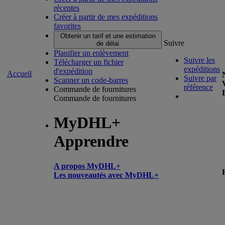
récentes
Créer à partir de mes expéditions
favorites
Obtenir un tarif et une estimation
Suivre
de délai
Planifier un enlèvement
Suivre les
Télécharger un fichier
expéditions
d'expédition
Accueil
Suivre par
Scanner un code-barres
référence
Commande de fournitures
Commande de fournitures
MyDHL+
Apprendre
A propos MyDHL+
Les nouveautés avec MyDHL+