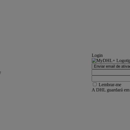
Login
Enviar email de ativ
r
Lembrar-me
A DHL guardará em se