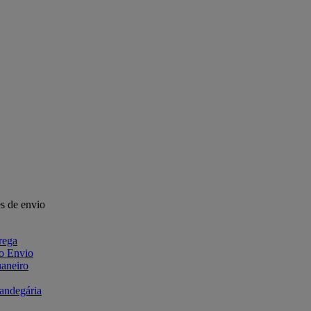
s de envio
rega
 o Envio
aneiro
fandegária