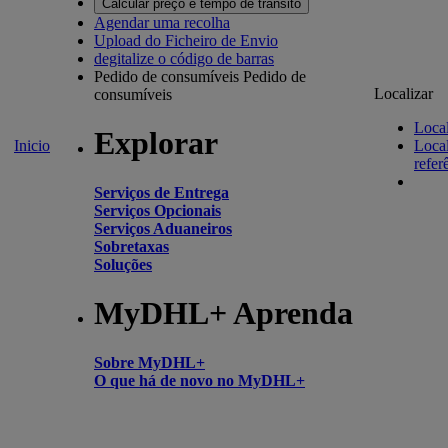
Calcular preço e tempo de trânsito
Agendar uma recolha
Upload do Ficheiro de Envio
degitalize o código de barras
Pedido de consumíveis
Pedido de
Localizar
consumíveis
Local
Explorar
Inicio
Local
refer
Serviços de Entrega
Serviços Opcionais
Serviços Aduaneiros
Sobretaxas
Soluções
MyDHL+ Aprenda
Sobre MyDHL+
O que há de novo no MyDHL+