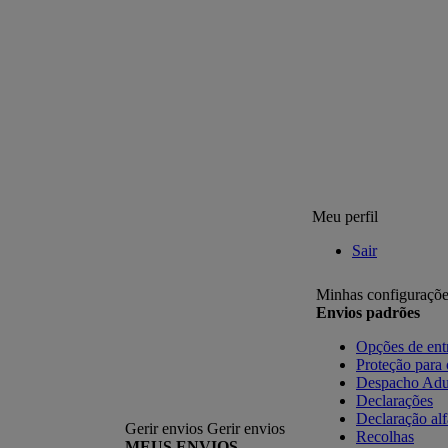
Meu perfil
Sair
Minhas configuraçõe
Envios padrões
Opções de ent
Proteção para
Despacho Adu
Declarações
Declaração al
Gerir envios
Gerir envios
Recolhas
MEUS ENVIOS