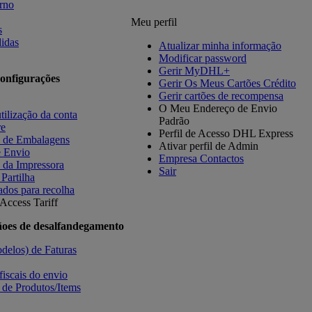
orno
Meu perfil
s
idas
Atualizar minha informação
Modificar password
Gerir MyDHL+
onfigurações
Gerir Os Meus Cartões Crédito
Gerir cartões de recompensa
O Meu Endereço de Envio
tilização da conta
Padrão
re
Perfil de Acesso DHL Express
s de Embalagens
Ativar perfil de Admin
e Envio
Empresa Contactos
 da Impressora
Sair
 Partilha
ados para recolha
Access Tariff
ãoes de desalfandegamento
delos) de Faturas
fiscais do envio
 de Produtos/Items