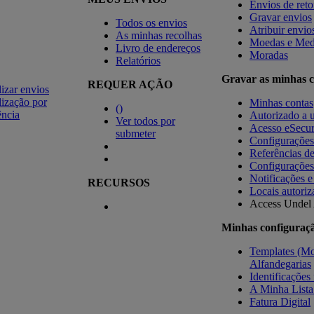
Envios de ret
Gravar envios
Todos os envios
Atribuir envio
As minhas recolhas
Moedas e Med
Livro de endereços
Moradas
Relatórios
Gravar as minhas c
REQUER AÇÃO
izar envios
ização por
Minhas contas
(
)
ência
Autorizado a u
Ver todos por
Acesso eSecu
submeter
Configuraçõe
Referências d
Configurações
Notificações e
RECURSOS
Locais autoriz
Access Undel
Minhas configuraç
Templates (Mo
Alfandegarias
Identificações 
A Minha Lista
Fatura Digital