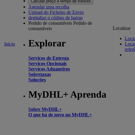
Calcular preço e tempo de trânsito
Agendar uma recolha
Upload do Ficheiro de Envio
degitalize o código de barras
Pedido de consumíveis
Pedido de
Localizar
consumíveis
Local
Explorar
Inicio
Local
refer
Serviços de Entrega
Serviços Opcionais
Serviços Aduaneiros
Sobretaxas
Soluções
MyDHL+ Aprenda
Sobre MyDHL+
O que há de novo no MyDHL+