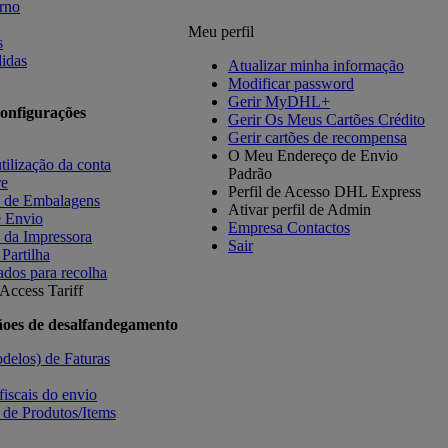
orno
Meu perfil
s
idas
Atualizar minha informação
Modificar password
Gerir MyDHL+
onfigurações
Gerir Os Meus Cartões Crédito
Gerir cartões de recompensa
O Meu Endereço de Envio
tilização da conta
Padrão
re
Perfil de Acesso DHL Express
s de Embalagens
Ativar perfil de Admin
e Envio
Empresa Contactos
 da Impressora
Sair
 Partilha
ados para recolha
Access Tariff
ãoes de desalfandegamento
delos) de Faturas
fiscais do envio
 de Produtos/Items