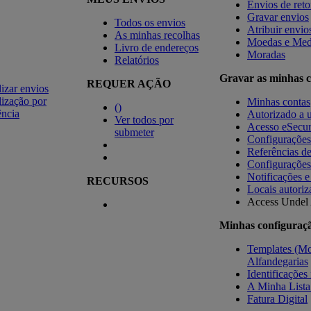
Envios de ret
Gravar envios
Todos os envios
Atribuir envio
As minhas recolhas
Moedas e Med
Livro de endereços
Moradas
Relatórios
Gravar as minhas c
REQUER AÇÃO
izar envios
ização por
Minhas contas
(
)
ência
Autorizado a u
Ver todos por
Acesso eSecu
submeter
Configuraçõe
Referências d
Configurações
Notificações e
RECURSOS
Locais autoriz
Access Undel
Minhas configuraç
Templates (Mo
Alfandegarias
Identificações 
A Minha Lista
Fatura Digital