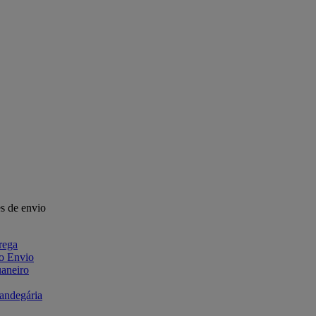
s de envio
rega
 o Envio
aneiro
fandegária