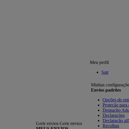
Meu perfil
Sair
Minhas configuraçõe
Envios padrões
Opções de ent
Proteção para
Despacho Adu
Declarações
Declaração al
Gerir envios
Gerir envios
Recolhas
MEUS ENVIOS