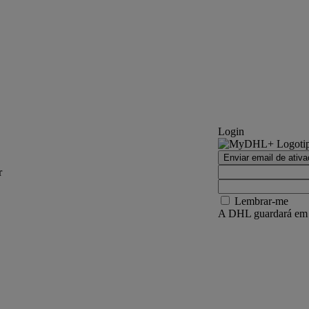
Login
Enviar email de ativ
r
Lembrar-me
A DHL guardará em se