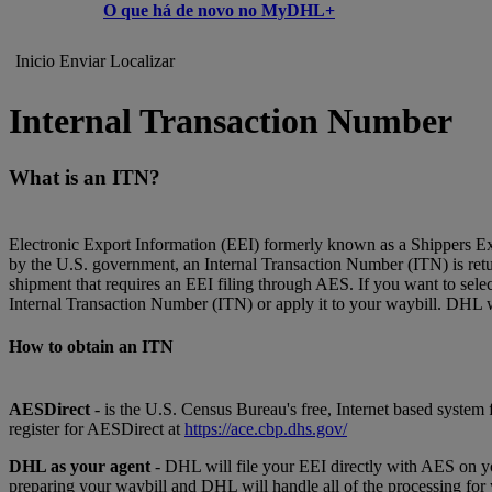
O que há de novo no MyDHL+
Inicio
Enviar
Localizar
Internal Transaction Number
What is an ITN?
Electronic Export Information (EEI) formerly known as a Shippers Ex
by the U.S. government, an Internal Transaction Number (ITN) is return
shipment that requires an EEI filing through AES. If you want to sel
Internal Transaction Number (ITN) or apply it to your waybill. DHL wi
How to obtain an ITN
AESDirect
- is the U.S. Census Bureau's free, Internet based system
register for AESDirect at
https://ace.cbp.dhs.gov/
DHL as your agent
- DHL will file your EEI directly with AES on yo
preparing your waybill and DHL will handle all of the processing for