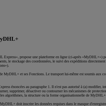
n MyDHL+
s», propose une plateforme en ligne (ci-après «MyDHL+») pour tr
ments, le stockage des coordonnées, le suivi des expéditions directement à
ons»).
ient de MyDHL+ et ses Fonctions. Le transport lui-même est soumis aux c
ss énoncées au paragraphe 1. Il n'est pas autorisé à (a) modifier, interf
tourner, supprimer, désactiver ou contourner les mécanismes de protecti
, les algorithmes, la structure ou la forme organisationnelle de MyDHL+ 
e de MyDHL+ doit inscrire les données requises dans le masque d'enregi