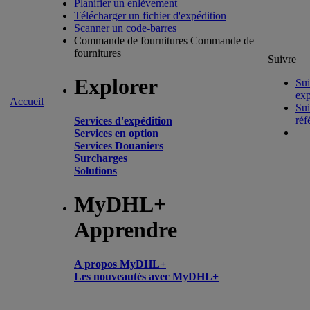
Planifier un enlèvement
Télécharger un fichier d'expédition
Scanner un code-barres
Commande de fournitures
Commande de
fournitures
Suivre
Explorer
Sui
exp
Accueil
Sui
réf
Services d'expédition
Services en option
Services Douaniers
Surcharges
Solutions
MyDHL+
Apprendre
A propos MyDHL+
Les nouveautés avec MyDHL+