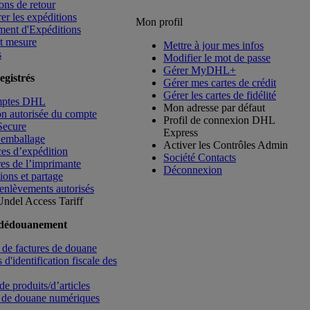
ons de retour
rer les expéditions
Mon profil
ment d'Expéditions
t mesure
Mettre à jour mes infos
s
Modifier le mot de passe
Gérer MyDHL+
egistrés
Gérer mes cartes de crédit
Gérer les cartes de fidélité
mptes DHL
Mon adresse par défaut
ion autorisée du compte
Profil de connexion DHL
Secure
Express
’emballage
Activer les Contrôles Admin
es d’expédition
Société Contacts
es de l’imprimante
Déconnexion
ions et partage
enlèvements autorisés
Undel
Access Tariff
 dédouanement
de factures de douane
d'identification fiscale des
de produits/d’articles
 de douane numériques