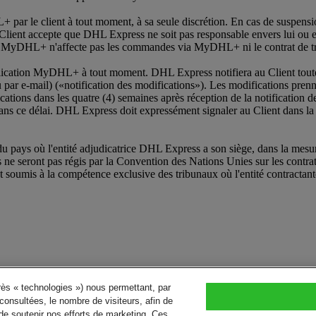
 par le client à tout moment, à sa seule discrétion. En cas de suspension
Client accepte que DHL Express ne soit pas responsable envers lui ou env
 de MyDHL+ n'affecte pas les commandes via MyDHL+ ni le contrat de t
lication MyDHL+ à tout moment. DHL Express notifiera au Client toute 
 e-mail) («notification des modifications»). Les modifications prennent 
ications dans les quatre (4) semaines après réception de la notification 
ns ce délai. DHL Express doit expressément signaler au Client dans la n
u pays où l'entité adjudicatrice DHL Express a son siège, dans la mesure
ne seront pas régis par la Convention des Nations Unies sur les contrats
st soumis à la compétence exclusive des tribunaux où l'entité contracta
près « technologies ») nous permettant, par
consultées, le nombre de visiteurs, afin de
de soutenir nos efforts de marketing. Ces