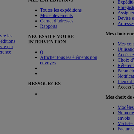
Expéditi
Enregist
Toutes les expéditions
Assigne
Mes enlèvements
Devise e
Carnet d’adresses
Adresse
Rapports
Mes choix enr
vre les
NÉCESSITE VOTRE
éditions
INTERVENTION
Mes co
vre par
Utilisat
érence
(
)
Accès e
Afficher tous les éléments non
Choix d
envoyés
Référenc
Paramètr
Notificat
Lieux d’
RESSOURCES
Access 
Mes choix de
Modèles 
Numéros 
envois
Ma liste 
Factures