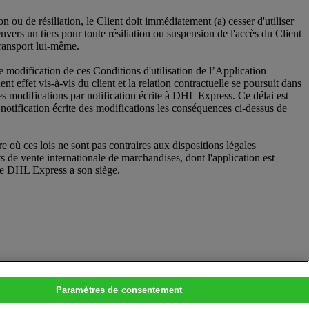
 ou de résiliation, le Client doit immédiatement (a) cesser d'utiliser
ers un tiers pour toute résiliation ou suspension de l'accès du Client
ransport lui-même.
modification de ces Conditions d'utilisation de l’Application
effet vis-à-vis du client et la relation contractuelle se poursuit dans
des modifications par notification écrite à DHL Express. Ce délai est
otification écrite des modifications les conséquences ci-dessus de
 où ces lois ne sont pas contraires aux dispositions légales
 de vente internationale de marchandises, dont l'application est
nte DHL Express a son siège.
Paramètres de consentement