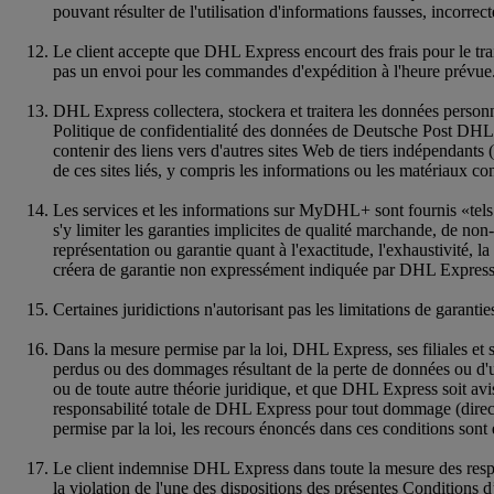
pouvant résulter de l'utilisation d'informations fausses, incorrec
Le client accepte que DHL Express encourt des frais pour le tr
pas un envoi pour les commandes d'expédition à l'heure prévue
DHL Express collectera, stockera et traitera les données person
Politique de confidentialité des données de Deutsche Post DHL.
contenir des liens vers d'autres sites Web de tiers indépendants
de ces sites liés, y compris les informations ou les matériaux con
Les services et les informations sur MyDHL+ sont fournis «tels q
s'y limiter les garanties implicites de qualité marchande, de non
représentation ou garantie quant à l'exactitude, l'exhaustivit
créera de garantie non expressément indiquée par DHL Express 
Certaines juridictions n'autorisant pas les limitations de garantie
Dans la mesure permise par la loi, DHL Express, ses filiales et 
perdus ou des dommages résultant de la perte de données ou d'une 
ou de toute autre théorie juridique, et que DHL Express soit avi
responsabilité totale de DHL Express pour tout dommage (direct 
permise par la loi, les recours énoncés dans ces conditions sont
Le client indemnise DHL Express dans toute la mesure des respo
la violation de l'une des dispositions des présentes Conditions