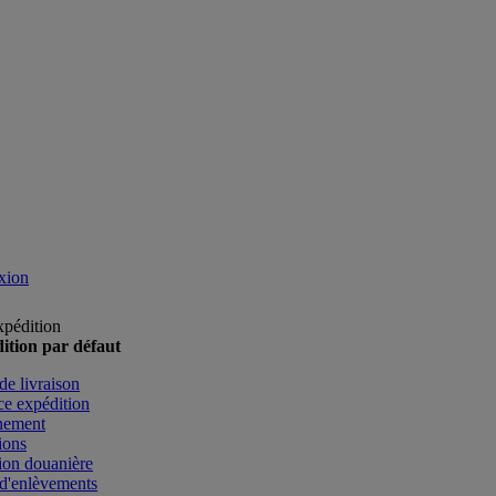
xion
xpédition
ition par défaut
de livraison
e expédition
nement
ions
ion douanière
d'enlèvements