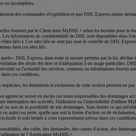
tes ou incomplètes.
aitement des commandes d'expédition et que DHL Express puisse demander
.
nelles fournies par le Client dans MyDHL+ selon les besoins pour la fou
 Les informations de confidentialité de DHL sont disponibles dans l'on
 («Sites liés»). Ces sites liés ne sont pas sous le contrôle de DHL Expr
tenus dans ces sites liés.
uels». DHL Express, dans toute la mesure permise par la loi, décline to
-violation des droits des tiers et d'adéquation à un usage particulier. DH
é, la sécurité ou l'actualité des services, contenus ou informations fo
dans ces conditions.
s implicites, les limitations et exclusions de cette section peuvent ne pas 
ses agents ne seront en aucun cas tenus responsables des dommages access
interruption des activités, l'utilisation ou l'impossibilité d'utiliser My
sé ou non de la possibilité de tels dommages. Sans limiter ce qui précèd
ou autre) ou perte, quelle que soit la forme d'action ou de réclamation
 exclusifs et sont limités à ceux expressément prévus dans ces conditions
nsabilités, des coûts, des demandes, des causes d'action, des dommages
 d’utilisation de l’Application MyDHL+.