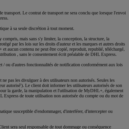
e transport. Le contrat de transport ne sera conclu que lorsque l'envoi
ress.
ique à sa seule discrétion à tout moment.
ompris, mais sans s'y limiter, la conception, la structure, la
gé par les lois sur les droits d'auteur et les marques et autres droits
et aucun contenu ne peut être copié, reproduit, republié, téléchargé,
stribution , sans le consentement écrit préalable de DHL Express.
et / ou d'autres fonctionnalités de notification conformément aux lois
 et ne pas les divulguer à des utilisateurs non autorisés. Seules les
 autorisé'). Le client doit informer les utilisateurs autorisés de son
é pour la garde, la manipulation et l'utilisation de MyDHL+, également
 Express de toute utilisation non autorisée du compte ou du mot de
atique susceptible d'endommager, d'interférer, d'intercepter ou
e Client sera seul responsable de tout dommage ou conséquence