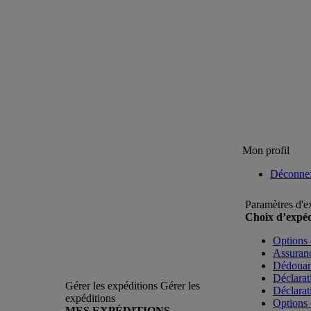
Mon profil
Déconne
Paramètres d'e
Choix d’expéd
Options 
Assuranc
Dédoua
Déclarat
Gérer les expéditions
Gérer les
Déclarat
expéditions
Options 
MES EXPÉDITIONS