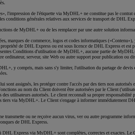
ès.
es», l'impression de l'étiquette via MyDHL+ ne constitue pas le contrat d
 les conditions générales relatives aux services de transport de DHL Exp
onctions de MyDHL+ ou de les remplacer par une autre solution informat
nnées, marques de commerce, logos et codes informatiques («Contenu»), y c
 propriété de DHL Express ou est sous licence de DHL Express et est proté
 présentes Conditions d'utilisation de MyDHL+, aucune partie de MyDHL+ 
re ordinateur, serveur, site Web ou autre support pour publication ou di
HL+, y compris, mais sans s'y limiter, l'utilisation du partage de devis 
ées.
i lui sont assignés, les protéger contre l'accès par des tiers non autorisés
ions au nom du Client doivent être autorisées par le Client ('utilisateur
 des utilisateurs autorisés. Le client reconnaît sa propre responsabilit
es tiers via MyDHL+. Le Client s'engage à informer immédiatement DHL
l ne transmette ou ne reçoive aucun virus, ver ou autre programme inform
lconques de DHL Express.
rnit à DHL Express via MyDHL+ sont complètes, correctes et exactes. L