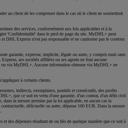
 au client de les compenser dans le cas où le client ne soumettrait
rniture des services, conformément aux lois applicables et à la
glet 'Confidentialité' dans le pied de page du site. MyDHL+ peut
ess et DHL Express n'est pas responsable et ne cautionne pas le contenu
ute garantie, expresse, implicite, légale ou autre, y compris mais sans
L Express, ses sociétés affiliées ou ses agents ne font aucune
urnis sur ou via MyDHL+. Aucune information obtenue via MyDHL+ ne
s'appliquer à certains clients.
oires, indirects, exemplaires, punitifs et consécutifs, des profits
DHL+, que ce soit en vertu d'une garantie, d'un contrat, d'un délit civil
e, dans la mesure permise par la loi applicable, en aucun cas la
, contractuelle, délictuelle ou autre, dépasse 100 EUR. Dans la mesure
.
 et des dépenses résultant de ou liés de quelque manière que ce soit à