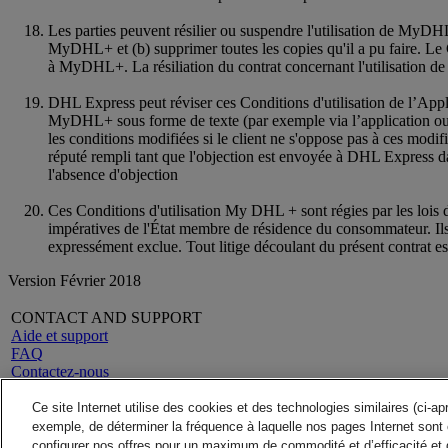
Les parties peuvent résilier ou suspendre l'utilisation de MyDHL+
MyDHL+ et (b) supprimer toutes les copies qu'il a pu faire. Le 
à MyDHL+. La résiliation du contrat concernant l'utilisation
DHL Express peut réviser ces Conditions d'utilisation de l’App
MyDHL+ sous forme de texte (par exemple via l’application ou par
les conditions modifiées si le client ne s'oppose pas à ces modif
réputé rempli tant que l'objection est envoyée à DHL Express da
l'absence d'objection
Ces Conditions d'utilisation My DHL + sont régies par les lois d
impératives de l'État membre de résidence du consommateur. Ils 
expressément exclue. Tout litige découlant du présent contrat e
Version Février 2018
CONTACT AND SUPPORT
Aide et support
FAQ
Contactez-nous
Trouver un point de vente
A propos de DHL
LEGAL
Ce site Internet utilise des cookies et des technologies similaires (ci-a
Presse
Conditions générales
exemple, de déterminer la fréquence à laquelle nos pages Internet sont 
Carrières
Garantie Remboursement
configurer nos offres pour un maximum de commodité et d’efficacité et 