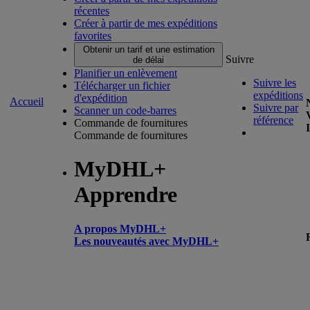
récentes
Créer à partir de mes expéditions
favorites
Obtenir un tarif et une estimation
Suivre
de délai
Planifier un enlèvement
Suivre les
Télécharger un fichier
expéditions
d'expédition
Accueil
Suivre par
Scanner un code-barres
référence
Commande de fournitures
Commande de fournitures
MyDHL+
Apprendre
A propos MyDHL+
Les nouveautés avec MyDHL+