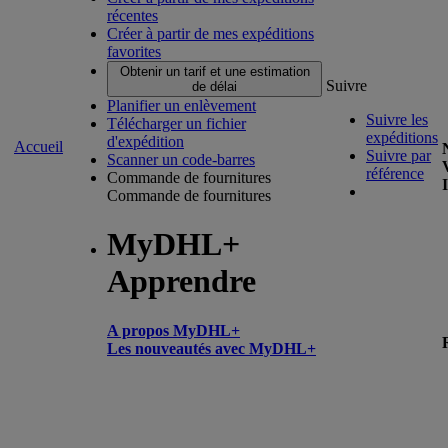
récentes
Créer à partir de mes expéditions
favorites
Obtenir un tarif et une estimation
Suivre
de délai
Planifier un enlèvement
Suivre les
Télécharger un fichier
expéditions
d'expédition
Accueil
Suivre par
Scanner un code-barres
référence
Commande de fournitures
Commande de fournitures
MyDHL+
Apprendre
A propos MyDHL+
Les nouveautés avec MyDHL+