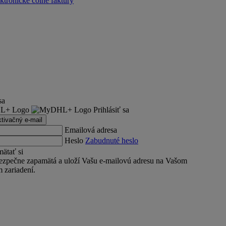
ktronické colné faktúry
sa
Prihlásiť sa
ktivačný e-mail
Emailová adresa
Heslo
Zabudnuté heslo
ätať si
ezpečne zapamätá a uloží Vašu e-mailovú adresu na Vašom
 zariadení.