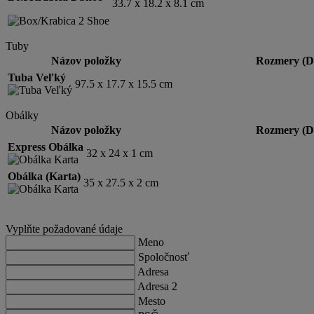
33.7 x 18.2 x 8.1 cm
Tuby
Názov položky
Rozmery (D
Tuba Veľký
97.5 x 17.7 x 15.5 cm
Obálky
Názov položky
Rozmery (D
Express Obálka
32 x 24 x 1 cm
Obálka (Karta)
35 x 27.5 x 2 cm
Vyplňte požadované údaje
Meno
Spoločnosť
Adresa
Adresa 2
Mesto