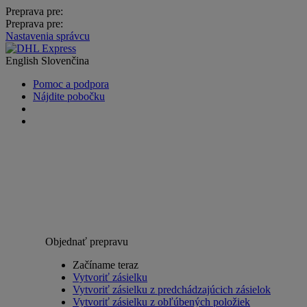
Preprava pre:
Preprava pre:
Nastavenia správcu
English
Slovenčina
Pomoc a podpora
Nájdite pobočku
Objednať prepravu
Začíname teraz
Vytvoriť zásielku
Vytvoriť zásielku z predchádzajúcich zásielok
Vytvoriť zásielku z obľúbených položiek