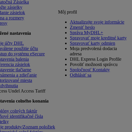
atočná Zásielka
žte zásielky
Môj profil
anie zásielok
na a rozmery
Aktualizujte svoje informácie
resy
Zmeniť heslo
Správa MyDHL+
žené nastavenia
Spravovať moje kreditné karty
je účty DHL
Spravovať karty odmien
válene použitie účtu
Moja predvolená dodacia
stup do systému eSecure
adresa
tavenia balenia
DHL Express Login Profile
erencia zásielok
Povoliť možnosti správcu
tavenie tlačiarne
Spoločnosť Kontakty
ámenia a zdieľanie
Odhlásiť sa
orizované miesta
dvihnutia
cess Undel
Access Tariff
tavenia colného konania
lóny colných faktúr
ové identifikačné čísla
ielky
je produkty/Zoznam položiek