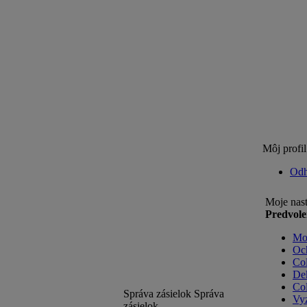
Môj profil
Odh
Moje nast
Predvole
Mož
Och
Co
Dek
Col
Správa zásielok
Správa
Vyz
zásielok