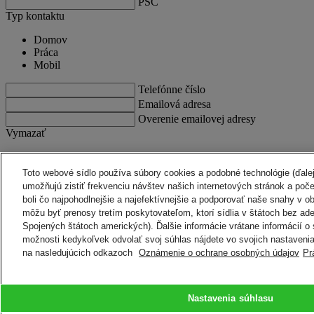
PSČ
Typ kontaktu
Domov
Práca
Mobil
Telefónne číslo
Emailová adresa
Overenie emailovej adresy
Vymazať
Ďakujeme
Toto webové sídlo používa súbory cookies a podobné technológie (ďalej 
umožňujú zistiť frekvenciu návštev našich internetových stránok a poč
boli čo najpohodlnejšie a najefektívnejšie a podporovať naše snahy v o
Obaly DHL nie sú vhodné pre položky nebezpečného tovaru.
Viac in
môžu byť prenosy tretím poskytovateľom, ktorí sídlia v štátoch bez ade
Späť na začiatok
Spojených štátoch amerických). Ďalšie informácie vrátane informácií o 
KONTAKT A PODPORA
možnosti kedykoľvek odvolať svoj súhlas nájdete vo svojich nastavenia
Pomoc a podpora
na nasledujúcich odkazoch
Oznámenie o ochrane osobných údajov
Pr
FAQs
Kontaktujte nás
Nájdite pobočku
O DHL
Právne
Média
Nastavenia súhlasu
Prepravné podmienky
Kariéra