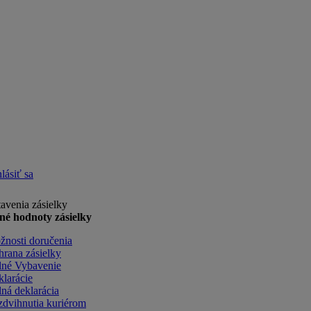
lásiť sa
avenia zásielky
né hodnoty zásielky
nosti doručenia
rana zásielky
lné Vybavenie
larácie
ná deklarácia
dvihnutia kuriérom