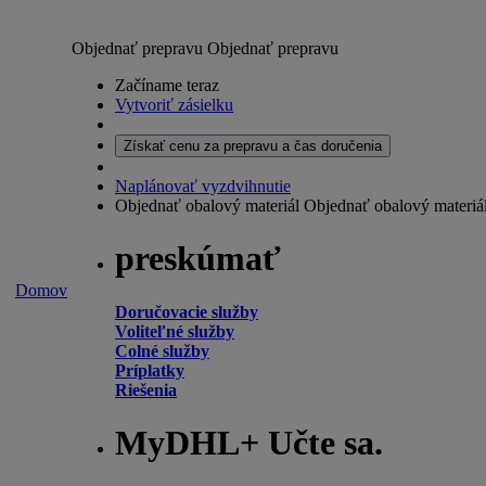
Objednať prepravu
Objednať prepravu
Začíname teraz
Vytvoriť zásielku
Získať cenu za prepravu a čas doručenia
Naplánovať vyzdvihnutie
Objednať obalový materiál
Objednať obalový materiá
preskúmať
Domov
Doručovacie služby
Voliteľné služby
Colné služby
Príplatky
Riešenia
MyDHL+ Učte sa.