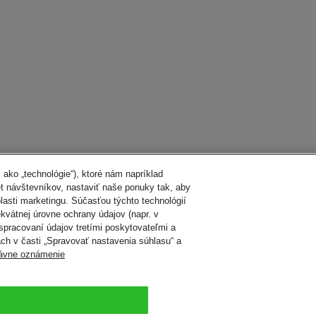
ako „technológie“), ktoré nám napríklad
et návštevníkov, nastaviť naše ponuky tak, aby
blasti marketingu. Súčasťou týchto technológií
formácií o preprave nebezpečného tovaru
kvátnej úrovne ochrany údajov (napr. v
spracovaní údajov tretími poskytovateľmi a
ch v časti „Spravovať nastavenia súhlasu“ a
ávne oznámenie