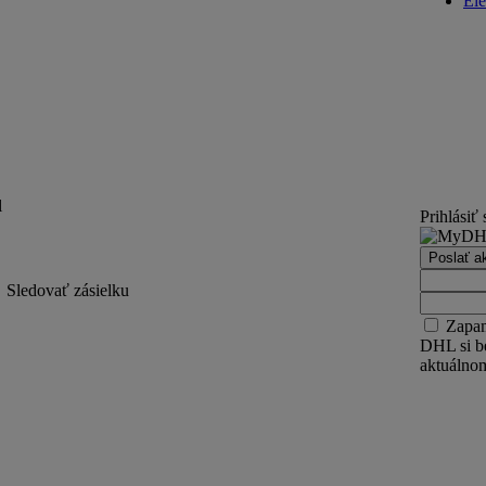
Ele
l
Prihlásiť 
Poslať a
Sledovať zásielku
Zapam
DHL si b
aktuálnom