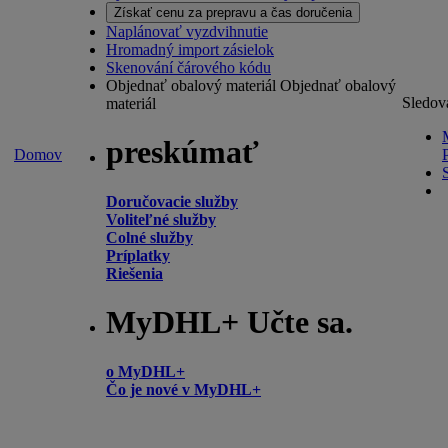
Získať cenu za prepravu a čas doručenia
Naplánovať vyzdvihnutie
Hromadný import zásielok
Skenování čárového kódu
Objednať obalový materiál
Objednať obalový
Sledov
materiál
preskúmať
Domov
Doručovacie služby
Voliteľné služby
Colné služby
Príplatky
Riešenia
MyDHL+ Učte sa.
o MyDHL+
Čo je nové v MyDHL+