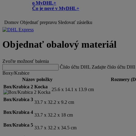
o MyDHL+
Čo je nové v MyDHL+
Domov
Objednať prepravu
Sledovať zásielku
Objednať obalový materiál
Zvoľte možnosť balenia
Číslo účtu DHL
Zadajte číslo účtu DHl
Boxy/Krabice
Názov položky
Rozmery (D
Box/Krabica 2 Kocka
25.6 x 14.1 x 13.9 cm
Box/Krabica 3
33.7 x 32.2 x 9.2 cm
Box/Krabica 4
33.7 x 32.2 x 18 cm
Box/Krabica 5
33.7 x 32.2 x 34.5 cm