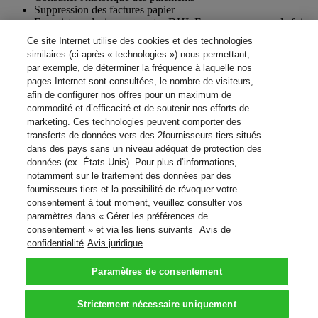
Suppression des factures papier
Enregistrer plusieurs comptes DHL Express en une seule fois
Fonctionnalités utiles, telles que la possibilité de sélectionner
Ce site Internet utilise des cookies et des technologies
des envois pour des recherches plus approfondies
similaires (ci-après « technologies ») nous permettant,
Interagir avec le service de facturation de DHL pour les
par exemple, de déterminer la fréquence à laquelle nos
questions relatives aux factures.
pages Internet sont consultées, le nombre de visiteurs,
afin de configurer nos offres pour un maximum de
Voir la facture
commodité et d’efficacité et de soutenir nos efforts de
Voir votre facture DHL
marketing. Ces technologies peuvent comporter des
Possédez-vous un numéro de compte DHL Express ? Inscrivez-vous
pour consulter vos factures en ligne.
transferts de données vers des 2fournisseurs tiers situés
Créer un identifiant
dans des pays sans un niveau adéquat de protection des
données (ex. États-Unis). Pour plus d’informations,
Suite A propos Electronic Billing
notamment sur le traitement des données par des
FAQs – Paiement et facturation
fournisseurs tiers et la possibilité de révoquer votre
consentement à tout moment, veuillez consulter vos
Fichiers téléchargeables
paramètres dans « Gérer les préférences de
DHL MyBill Guide d’Utilisateur
consentement » et via les liens suivants
Avis de
DHL MyBill Guide d’Utilisateur
confidentialité
Avis juridique
DHL MyBill FAQs
DHL MyBill FAQs
Paramètres de consentement
Retour en haut de page
Conditions générales
Strictement nécessaire uniquement
Avis de confidentialité