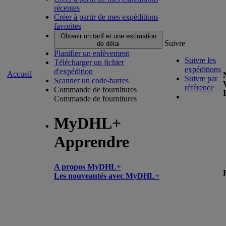
récentes
Créer à partir de mes expéditions
favorites
Obtenir un tarif et une estimation
Suivre
de délai
Planifier un enlèvement
Suivre les
Télécharger un fichier
expéditions
d'expédition
Accueil
Suivre par
Scanner un code-barres
référence
Commande de fournitures
Commande de fournitures
MyDHL+
Apprendre
A propos MyDHL+
Les nouveautés avec MyDHL+