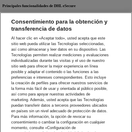
Principales funcionalidades de DHL eSecure
Aprobaciones automáticas para socios de confianza
Consentimiento para la obtención y
Usted puede trabajar frecuentemente con socios de confianza
transferencia de datos
y tener la certeza que son remitentes legítimos.
Nuestra función
Dominio Autorizado
le permite definir
Al hacer clic en «Aceptar todo», usted acepta que este
aquéllos dominios de correo electrónico de sus asociados y
sitio web pueda utilizar las Tecnologías seleccionadas,
automatizar las solicitudes de autorización.
así como almacenar y leer datos en su dispositivo. Las
Esos remitentes pueden comenzar a enviar en forma inmediata
Tecnologías permiten realizar mediciones y evaluaciones
sin aguardar a que su administrador de cuenta apruebe.
individualizadas durante las visitas y el uso de nuestro
sitio web para ofrecer la mejor experiencia en línea
Rechazos automatizados
posible y adaptar el contenido o las funciones a las
Ideal para minimizar las solicitudes de uso de cuenta por parte
preferencias e intereses correspondientes. Esto incluye
de remitentes no confiables. Nuestra función
Mi Dominio
le
la creación de perfiles para ofrecer nuestros servicios de
permite definir dominios de correo electrónico que usted
la forma más fácil de usar y orientada al público posible,
autoriza, de modo que todo el resto de las solicitudes de
así como para apoyar nuestras actividades de
dominio sean automáticamente rechazadas.
marketing. Además, usted acepta que las Tecnologías
puedan transferir datos a terceros proveedores ubicados
¡Benefíciese de las opciones de protección de cuentas de
en países sin un nivel adecuado de protección de datos.
importación de DHL eSecure! Para comenzar, contacte al equipo de
Para más información, la opción de revocar su
soporte de DHL
contacte al equipo de soporte de DHL
.
consentimiento o cambiar la configuración en cualquier
Contáctenos
momento, consulte «Configuración de
Más acerca de la protección de la cuenta.