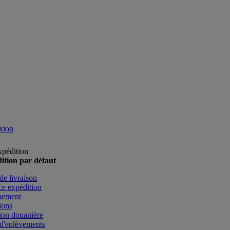
xion
xpédition
ition par défaut
de livraison
e expédition
nement
ions
ion douanière
d'enlèvements