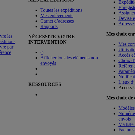
Expéditi
Enregist
Toutes les expéditions
Assigne
Mes enlèvements
Devise e
Carnet d’adresses
Adresse
Rapports
Mes choix enr
vre les
NÉCESSITE VOTRE
éditions
INTERVENTION
Mes co
vre par
Utilisat
érence
(
)
Accès e
Afficher tous les éléments non
Choix d
envoyés
Référenc
Paramètr
Notificat
Lieux d’
RESSOURCES
Access 
Mes choix de
Modèles 
Numéros 
envois
Ma liste 
Factures