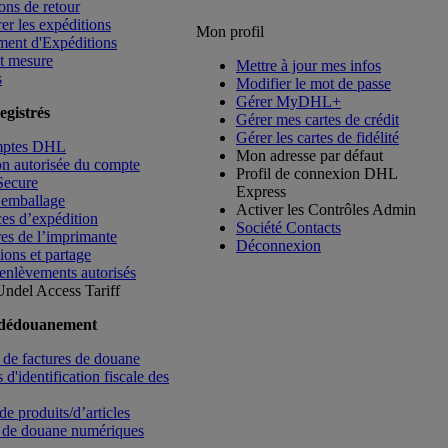
ons de retour
rer les expéditions
Mon profil
ment d'Expéditions
t mesure
Mettre à jour mes infos
s
Modifier le mot de passe
Gérer MyDHL+
egistrés
Gérer mes cartes de crédit
Gérer les cartes de fidélité
mptes DHL
Mon adresse par défaut
ion autorisée du compte
Profil de connexion DHL
Secure
Express
’emballage
Activer les Contrôles Admin
es d’expédition
Société Contacts
es de l’imprimante
Déconnexion
ions et partage
enlèvements autorisés
Undel
Access Tariff
 dédouanement
de factures de douane
d'identification fiscale des
de produits/d’articles
 de douane numériques