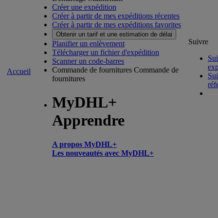
Créer une expédition
Créer à partir de mes expéditions récentes
Créer à partir de mes expéditions favorites
Obtenir un tarif et une estimation de délai
Suivre
Planifier un enlèvement
Télécharger un fichier d'expédition
Sui
Scanner un code-barres
exp
Commande de fournitures
Commande de
Accueil
Sui
fournitures
réf
MyDHL+
Apprendre
A propos MyDHL+
Les nouveautés avec MyDHL+