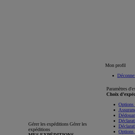
Mon profil
Déconne
Paramètres d'e
Choix d’expéd
Options 
Assuranc
Dédoua
Déclarat
Gérer les expéditions
Gérer les
Déclarat
expéditions
Options 
MES EXPÉDITIONS