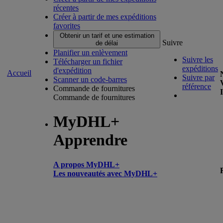
récentes
Créer à partir de mes expéditions
favorites
Obtenir un tarif et une estimation
Suivre
de délai
Planifier un enlèvement
Suivre les
Télécharger un fichier
expéditions
d'expédition
Accueil
Suivre par
Scanner un code-barres
référence
Commande de fournitures
Commande de fournitures
MyDHL+
Apprendre
A propos MyDHL+
Les nouveautés avec MyDHL+