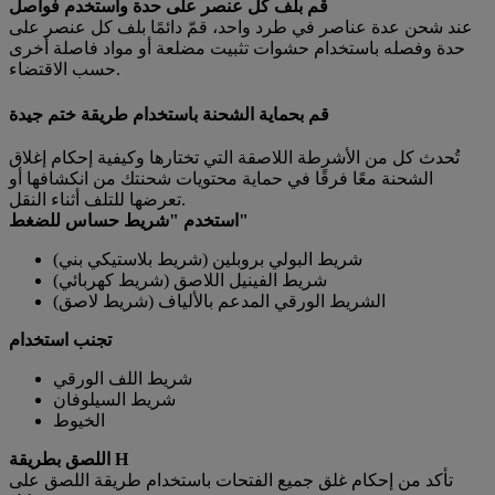
قم بلف كل عنصر على حدة واستخدم فواصل
عند شحن عدة عناصر في طرد واحد، قمّ دائمًا بلف كل عنصر على
حدة وفصله باستخدام حشوات تثبيت مضلعة أو مواد فاصلة أخرى
حسب الاقتضاء.
قم بحماية الشحنة باستخدام طريقة ختم جيدة
تُحدث كل من الأشرطة اللاصقة التي تختارها وكيفية إحكام إغلاق
الشحنة معًا فرقًا في حماية محتويات شحنتك من انكشافها أو
تعرضها للتلف أثناء النقل.
استخدم "شريط حساس للضغط"
شريط البولي بروبلين (شريط بلاستيكي بني)
شريط الفينيل اللاصق (شريط كهربائي)
الشريط الورقي المدعم بالألياف (شريط لاصق)
تجنب استخدام
شريط اللف الورقي
شريط السيلوفان
الخيوط
اللصق بطريقة H
تأكد من إحكام غلق جميع الفتحات باستخدام طريقة اللصق على