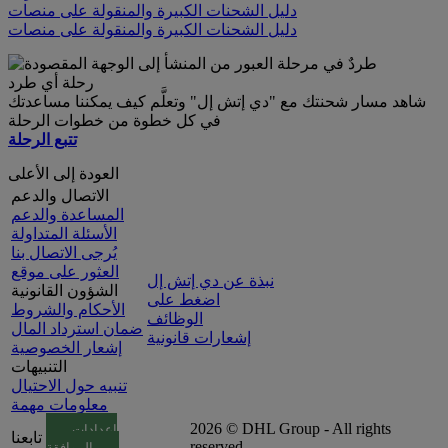
دليل الشحنات الكبيرة والمنقولة على منصات
دليل الشحنات الكبيرة والمنقولة على منصات
رحلة أي طرد
شاهد مسار شحنتك مع "دي إتش إل" وتعلَّم كيف يمكننا مساعدتك
في كل خطوة من خطوات الرحلة
تتبع الرحلة
العودة إلى الأعلى
الاتصال والدعم
المساعدة والدعم
الأسئلة المتداولة
يُرجى الاتصال بنا
العثور على موقع
نبذة عن دي إتش إل
الشؤون القانونية
اضغط على
الأحكام والشروط
الوظائف
ضمان استرداد المال
إشعارات قانونية
إشعار الخصوصية
التنبيهات
تنبيه حول الاحتيال
معلومات مهمة
2026 © DHL Group - All rights
إعدادات
تابعنا
reserved
الموافقة