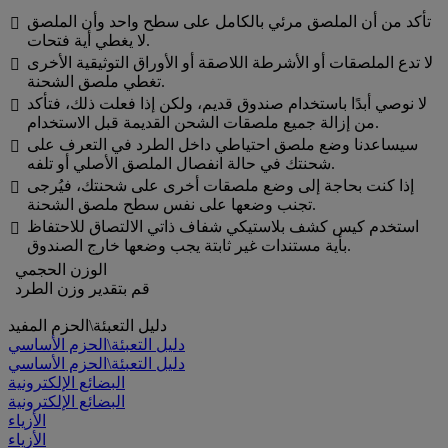
تأكد من أن الملصق مرئي بالكامل على سطح واحد وأن الملصق

لا يغطي أية فتحات.
لا تدع الملصقات أو الأشرطة اللاصقة أو الأوراق التوثيقية الأخرى

تغطي ملصق الشحنة.
لا نوصي أبدًا باستخدام صندوق قديم، ولكن إذا فعلت ذلك، فتأكد

من إزالة جميع ملصقات الشحن القديمة قبل الاستخدام.
سيساعدنا وضع ملصق احتياطي داخل الطرد في التعرف على

شحنتك في حالة انفصال الملصق الأصلي أو تلفه.
إذا كنت بحاجة إلى وضع ملصقات أخرى على شحنتك، فيُرجى

تجنب وضعها على نفس سطح ملصق الشحنة.
استخدم كيس كشف بلاستيكي شفاف ذاتي الالتصاق للاحتفاظ

بأية مستندات غير ثابتة يجب وضعها خارج الصندوق.
الوزن الحجمي
قم بتقدير وزن الطرد
دليل التعبئة\الحزم المفيد
دليل التعبئة\الحزم الأساسي
دليل التعبئة\الحزم الأساسي
البضائع الإلكترونية
البضائع الإلكترونية
الأزياء
الأزياء