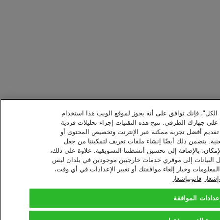
ل الكل"، فإنك توافق على أنه يجوز لموقع الويب هذا استخدام
ا على جهازك الطرفي. تتيح هذه التقنيات إجراء تحليلات فردية
 تقديم أفضل تجربة ممكنة عبر الإنترنت وتخصيص المحتوى أو
نية. يتضمن ذلك أيضًا إنشاء ملفات تعريف لتمكيننا من جعل
إمكان، بالإضافة إلى تحسين أنشطتنا التسويقية. علاوة على ذلك،
نقل البيانات إلى موفري خدمات خارجيين موجودين في بلدان ليس
معلومات وخيار إلغاء موافقتك أو تغيير الإعدادات في أي وقت،
شعار
قانونيإشعار
عدادات الموافقة