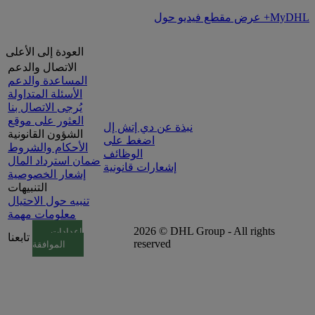
عرض مقطع فيديو حول +MyDHL
العودة إلى الأعلى
الاتصال والدعم
المساعدة والدعم
الأسئلة المتداولة
يُرجى الاتصال بنا
العثور على موقع
نبذة عن دي إتش إل
الشؤون القانونية
اضغط على
الأحكام والشروط
الوظائف
ضمان استرداد المال
إشعارات قانونية
إشعار الخصوصية
التنبيهات
تنبيه حول الاحتيال
معلومات مهمة
2026 © DHL Group - All rights
إعدادات
تابعنا
reserved
الموافقة