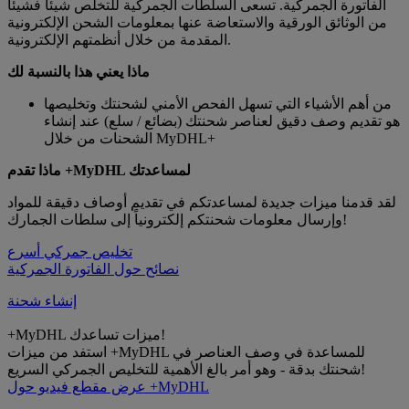
الفاتورة الجمركية. تسعى السلطات الجمركية للتخلص شيئا فشيئا
من الوثائق الورقية والاستعاضة عنها بمعلومات الشحن الإلكترونية
المقدمة من خلال أنظمتهم الإلكترونية.
ماذا يعني هذا بالنسبة لك
من أهم الأشياء التي تسهل الفحص الأمني لشحنتك وتخليصها
هو تقديم وصف دقيق لعناصر شحنتك (بضائع / سلع) عند إنشاء
الشحنات من خلال MyDHL+
ماذا تقدم +MyDHL لمساعدتك
لقد قدمنا ميزات جديدة لمساعدتكم في تقديم أوصاف دقيقة للمواد
وإرسال معلومات شحنتكم إلكترونياً إلى سلطات الجمارك!
تخليص جمركي أسرع
نصائح حول الفاتورة الجمركية
إنشاء شحنة
+MyDHL ميزات تساعدك!
استفد من ميزات +MyDHL للمساعدة في وصف العناصر في
شحنتك بدقة - وهو أمر بالغ الأهمية للتخليص الجمركي السريع!
عرض مقطع فيديو حول +MyDHL