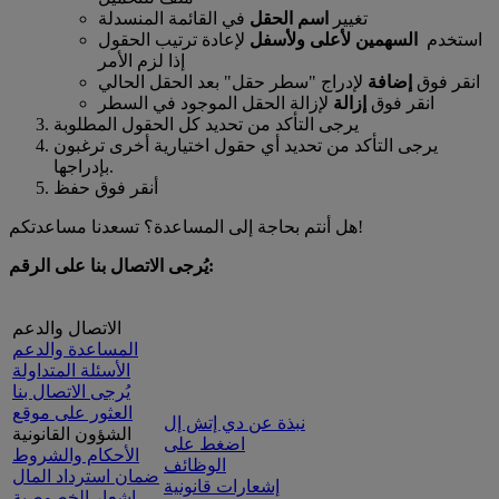
تغيير
اسم الحقل
في القائمة المنسدلة
استخدم
السهمين لأعلى ولأسفل
لإعادة ترتيب الحقول
إذا لزم الأمر
انقر فوق
إضافة
لإدراج "سطر حقل" بعد الحقل الحالي
انقر فوق
إزالة
لإزالة الحقل الموجود في السطر
يرجى التأكد من تحديد كل الحقول المطلوبة
يرجى التأكد من تحديد أي حقول اختيارية أخرى ترغبون
بإدراجها.
أنقر فوق حفظ
هل أنتم بحاجة إلى المساعدة؟ تسعدنا مساعدتكم!
يُرجى الاتصال بنا على الرقم:
الاتصال والدعم
المساعدة والدعم
الأسئلة المتداولة
يُرجى الاتصال بنا
العثور على موقع
نبذة عن دي إتش إل
الشؤون القانونية
اضغط على
الأحكام والشروط
الوظائف
ضمان استرداد المال
إشعارات قانونية
إشعار الخصوصية