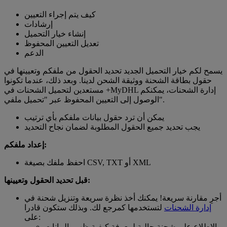
كيف يتم إجراء التعيين
إرشادات
إنشاء خيار التحميل
تعديل التعيين المحفوظ
الدعم
يسمح لكم خيار التحميل الجديد تحديد الحقول من ملفكم وتعيينها في
حقول بطاقة الشحنة ووثيقة الشحن لدينا. وبعد ذلك، عندما تكونوا
مستعدين لتحميل الشحنات في +MyDHL إدارة الشحنات، يمكنكم
الوصول إلى التعيين المحفوظ عبر "تحميل ملفي".
يمكن أن ترد حقول بيانات ملفكم بأي ترتيب
يجب تحديد جميع الحقول المطلوبة لضمان نجاح التحديد
إعداد ملفكم:
احفظ ملفك بصيغة CSV, TXT أو XML
قبل تحديد الحقول وتعيينها:
أجرِ مقارنة سريعة! يمكنك أخذ نظرة سريعة وتنزيل شحنة في
إدارة الشحنات
لتستخدمها كمرجع لك. وبذلك ستكون قادرا
على:
الاطلاع على شحنة حالية لمعرفة كيفية ظهور البيانات