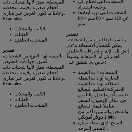
المنتجات التي تحتاج إلى
المبسطة، نظرًا لأنها شحنات ذات
رخصة استيراد.
أحجام صغيرة وقيمة منخفضة
الشحنات التي تزيد أبعادها
وعادةً ما تكون لغرض غير تجاري.
عن 120 سم × 80 سم × 80
Examples:
سم.
الكتب والمجلات
تصدير
العيّنات
بالنسبة لهذا النوع من الشحنات،
المنتجات الجاهزة
يمكن للمُصدّر الاستعانة بـ"دي
تصدير
إتش إل" لإتمام إجراءات التخليص
بالنسبة لهذا النوع من الشحنات،
الجمركي أو الاستعانة بوسيط
تُطبق إجراءات التخليص
خاص به. ينطبق على:
المبسطة، نظرًا لأنها شحنات ذات
المنتجات ذات القيمة
أحجام صغيرة وقيمة منخفضة
التجارية أو ذات العملة
وعادةً ما تكون لغرض غير تجاري.
المغلقة أو ذات القيمة
Examples:
الجمركية (تسليم البضائع
الكتب والمجلات
خالصة أجرة النقل والتأمين
العيّنات
في مكان الوصول/ السعر
المنتجات الجاهزة
شاملًا قيمة البضائع
والشحن والتأمين) أكثر
من
1,000 دولار أمريكي.
المنتج الذي يتطلب بيان
التصدير الموحد.