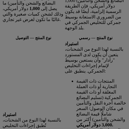
البضائع والشحن والتأمين) 1,000
البضائع والشحن والتأمين) ما
دولار أمريكي، فإن الطريقة
يصل إلى
1,000
دولار أمريكي،
الرسمية إلزامية، أيضًا قد يكون
وذلك لشحن كميات صغيرة والتي
من الضروري الاستعانة بوسيط
غالبًا ما تكون لغرض غير تجاري.
جمركي للتخليص الجمركي في
بلد الوجهة.
نوع المنتج — رسمي
نوع المنتج — التوصيل
استيراد
بالنسبة لهذا النوع من الشحنات،
يتعين أن يكون لدى المستورد
"رادار" وأن يستعين بوسيط
لإتمام إجراءات التخليص
الجمركي. ينطبق على:
المنتجات ذات القيمة
التجارية أو ذات العملة
المغلقة أو ذات القيمة
الجمركية (تسليم البضائع
خالصة أجرة النقل والتأمين
في مكان الوصول/ السعر
شاملًا قيمة البضائع
استيراد
والشحن والتأمين) أكثر من
بالنسبة لهذا النوع من الشحنات،
3,000 دولار أمريكي.
تُطبق إجراءات التخليص