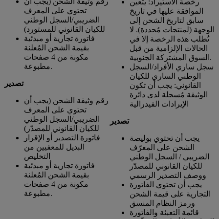
رقم وثيقة الشحن (يجب أن
رخصة الاستيراد: يتعين
تحتوي على المعرف
الموافقة عليها في تاريخ
الضريبي/السجل الوطني
سابق لتاريخ الشحن إلى
للكيان القانوني للمستورد)
الوجهة (لمنتجات مُحددة). لا
فاتورة تجارية أو مبدئية
تُطلب هذه الرخصة إلا في
بقيمة الشحن المُعلنة
الحالات الإلزامية من قبل
مكونة من 4 صفحات
السوق المشتركة الجنوبية.
مطبوعة.
سجل ساري الأفراد/السجل
الوطني الساري للكيان
تصدير
القانوني: يجب أن تكون
الوثيقة مُسجلة لدى دائرة
رقم وثيقة الشحن (يجب أن
الإيرادات الفيدرالية
تحتوي على المعرف
الضريبي/السجل الوطني
تصدير
للكيان القانوني للمصدّر)
فاتورة التصدير أو الإقرار
يجب أن تحتوي بوليصة
البديل للمعفيين من
الشحن على المعرّف
التخليص
الضريبي / السجل الوطني
فاتورة تجارية أو مبدئية
للكيان القانوني للمصدّر
بقيمة الشحن المُعلنة
ووصف التصدير الرسمي
مكونة من 4 صفحات
يجب أن تحتوي الفاتورة
مطبوعة.
التجارية على قيمة الشحن
ورمز النظام المنسق
قائمة التعبئة والفاتورة