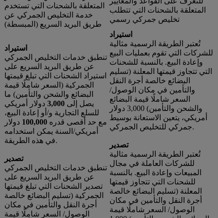
للتعرف على القواعد والمعايير
المتعلقة بالشحنات التي تستخدم
المتعلقة بالشحنات التي تتطلب
خدمة التخليص الجمركي عن
تخليص جمركي رسمي
طريق البريد السريع (المبسطة)
استيراد
تُعتبر الطريقة الرسمية مثالية
استيراد
للشركات التي تقوم بعمليات البيع
تنطبق خدمات التخليص الجمركي
وإعادة البيع. بالنسبة للشحنات
عن طريق البريد السريع على
التي تتجاوز قيمتها المعلنة (تسليم
استيراد الشحنات التي تبلغ قيمتها
البضائع خالصة أجرة النقل
الجمركية (السعر شاملًا قيمة
والتأمين في مكان الوصول/
البضائع والشحن والتأمين) ما
السعر شاملًا قيمة البضائع
يصل إلى
3,000
دولار أمريكي
والشحن والتأمين) 3,000 دولار
للسلع التجارية و/أو إعادة البيع،
أمريكي، يتعين الاستعانة بوسيط
مع حد أقصى قدره
100,000
دولار
جمركي للتخليص الجمركي.
أمريكي/السنة يمكن استخدامه
في هذه الطريقة.
تصدير
تُعتبر الطريقة الرسمية مثالية
تصدير
للشركات العاملة في مجال
تنطبق خدمات التخليص الجمركي
المبيعات وإعادة البيع. بالنسبة
عن طريق البريد السريع على
للشحنات التي تتجاوز قيمتها
تصدير الشحنات التي تبلغ قيمتها
المعلنة (تسليم البضائع خالصة
الجمركية (تسليم البضائع خالصة
أجرة النقل والتأمين في مكان
أجرة النقل والتأمين في مكان
الوصول/ السعر شاملًا قيمة
الوصول/ السعر شاملًا قيمة