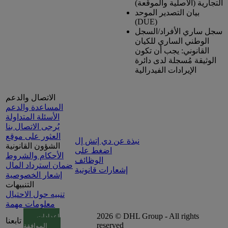
التجارية (الأصلية والموقّعة)
بيان التصدير الموحد
(DUE)
سجل ساري الأفراد/السجل
الوطني الساري للكيان
القانوني: يجب أن تكون
الوثيقة مُسجلة لدى دائرة
الإيرادات الفيدرالية
الاتصال والدعم
المساعدة والدعم
الأسئلة المتداولة
يُرجى الاتصال بنا
العثور على موقع
نبذة عن دي إتش إل
الشؤون القانونية
اضغط على
الأحكام والشروط
الوظائف
ضمان استرداد المال
إشعارات قانونية
إشعار الخصوصية
التنبيهات
تنبيه حول الاحتيال
معلومات مهمة
2026 © DHL Group - All rights
إعدادات
تابعنا
reserved
الموافقة