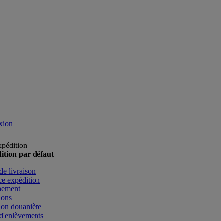
xion
xpédition
ition par défaut
de livraison
e expédition
nement
ions
ion douanière
d'enlèvements