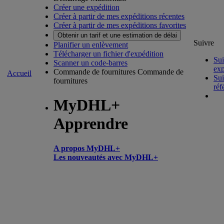
Créer une expédition
Créer à partir de mes expéditions récentes
Créer à partir de mes expéditions favorites
Obtenir un tarif et une estimation de délai
Suivre
Planifier un enlèvement
Télécharger un fichier d'expédition
Sui
Scanner un code-barres
exp
Commande de fournitures
Commande de
Accueil
Sui
fournitures
réf
MyDHL+
Apprendre
A propos MyDHL+
Les nouveautés avec MyDHL+