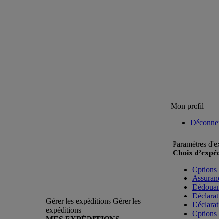
Mon profil
Déconne
Paramètres d'e
Choix d’expéd
Options 
Assuranc
Dédoua
Déclarat
Gérer les expéditions
Gérer les
Déclarat
expéditions
Options 
MES EXPÉDITIONS