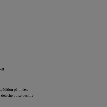
rt!
expédition périmées.
se détache ou se déchire.