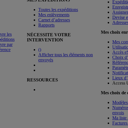
Expéditi
Enregist
Toutes les expéditions
Assigne
Mes enlèvements
Devise e
Carnet d’adresses
Adresse
Rapports
Mes choix enr
vre les
NÉCESSITE VOTRE
éditions
INTERVENTION
Mes co
vre par
Utilisat
érence
(
)
Accès e
Afficher tous les éléments non
Choix d
envoyés
Référenc
Paramètr
Notificat
Lieux d’
RESSOURCES
Access 
Mes choix de
Modèles 
Numéros 
envois
Ma liste 
Factures