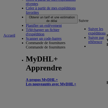
récentes
Créer à partir de mes expéditions
favorites
Obtenir un tarif et une estimation
Suivre
de délai
Planifier un enlèvement
Suivre les
Télécharger un fichier
expéditions
d'expédition
Accueil
Suivre par
Scanner un code-barres
référence
Commande de fournitures
Commande de fournitures
MyDHL+
Apprendre
A propos MyDHL+
Les nouveautés avec MyDHL+