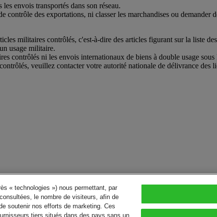
 les envois transportés dans son réseau.
de contrôle des exportations, ni classer les marchandises ou demander de
les militaires contrôlés, c'est-à-dire des articles figurant sur la liste
un usage militaire.
res contrôlés ni les envois internationaux de biens à double usage sous 
contrôlés, veuillez contacter votre autorité nationale de délivrance des l
près « technologies ») nous permettant, par
consultées, le nombre de visiteurs, afin de
de soutenir nos efforts de marketing. Ces
urnisseurs tiers situés dans des pays sans un