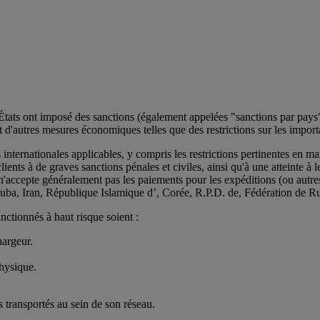
ts ont imposé des sanctions (également appelées "sanctions par pays"
 d'autres mesures économiques telles que des restrictions sur les importa
ternationales applicables, y compris les restrictions pertinentes en mat
nts à de graves sanctions pénales et civiles, ainsi qu'à une atteinte à l
ccepte généralement pas les paiements pour les expéditions (ou autres 
Cuba, Iran, République Islamique d’, Corée, R.P.D. de, Fédération de Rus
ctionnés à haut risque soient :
hargeur.
hysique.
transportés au sein de son réseau.