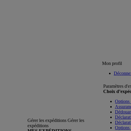
Mon profil
Déconne
Paramètres d'e
Choix d’expéd
Options 
Assuranc
Dédoua
Déclarat
Gérer les expéditions
Gérer les
Déclarat
expéditions
Options 
MES EXPÉDITIONS