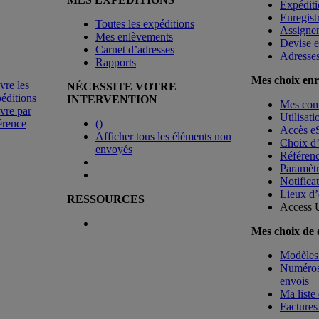
Expéditi
Enregist
Toutes les expéditions
Assigne
Mes enlèvements
Devise e
Carnet d’adresses
Adresse
Rapports
Mes choix enr
vre les
NÉCESSITE VOTRE
éditions
INTERVENTION
Mes co
vre par
Utilisat
érence
(
)
Accès e
Afficher tous les éléments non
Choix d
envoyés
Référenc
Paramètr
Notificat
Lieux d’
RESSOURCES
Access 
Mes choix de
Modèles 
Numéros 
envois
Ma liste 
Factures