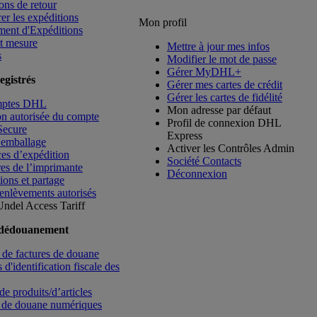
ons de retour
rer les expéditions
Mon profil
ment d'Expéditions
t mesure
Mettre à jour mes infos
s
Modifier le mot de passe
Gérer MyDHL+
egistrés
Gérer mes cartes de crédit
Gérer les cartes de fidélité
mptes DHL
Mon adresse par défaut
ion autorisée du compte
Profil de connexion DHL
Secure
Express
’emballage
Activer les Contrôles Admin
es d’expédition
Société Contacts
es de l’imprimante
Déconnexion
ions et partage
enlèvements autorisés
Undel
Access Tariff
 dédouanement
de factures de douane
d'identification fiscale des
de produits/d’articles
 de douane numériques