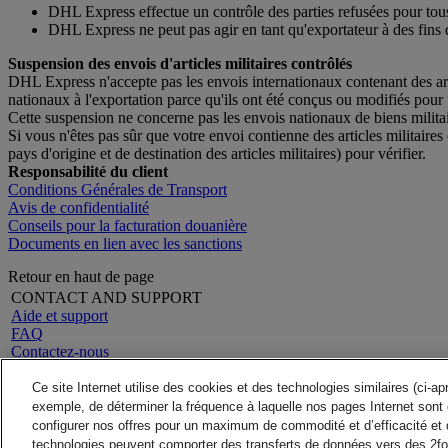
DHL Express effectue un contrôle des parties refusées pour tous
DHL Express ne peut pas agir en tant qu'exportateur à des fins 
Suspension des envois d'articles militaires contrôlés
DHL Express n'accepte pas les envois internationaux contenant des artic
nationaux à l'exportation parce qu'ils ont été conçus ou modifiés pour 
Cette suspension ne concerne pas les envois nationaux de biens militai
Si vous n'êtes pas sûr que votre envoi contienne des articles militaires 
pays d'origine et de destination des articles militaires) pour vérifier.
Responsabilité du client
Conditions Générales de Transport
Avis de confidentialité
Conseils pour la facturation douanière
Documents en lien avec les sanctions
Retour en haut de page
CONTACT AND SUPPORT
Aide et support
FAQ
Contactez-nous
Rechercher un site
A propos de DHL
LEGAL
Ce site Internet utilise des cookies et des technologies similaires (ci-a
Presse
Conditions générales
exemple, de déterminer la fréquence à laquelle nos pages Internet sont 
Carrières
Garantie Remboursement
configurer nos offres pour un maximum de commodité et d’efficacité et 
Mention Légale
Avis de confidentialité
technologies peuvent comporter des transferts de données vers des 2fo