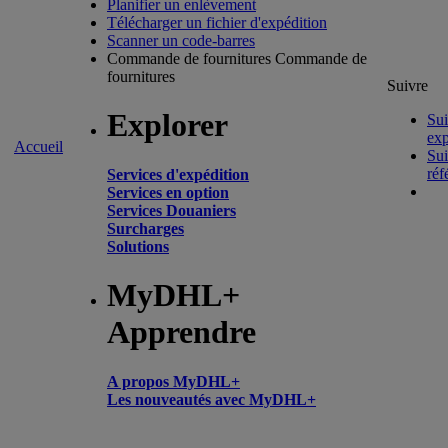
Planifier un enlèvement
Télécharger un fichier d'expédition
Scanner un code-barres
Commande de fournitures
Commande de
fournitures
Suivre
Explorer
Sui
exp
Accueil
Sui
réf
Services d'expédition
Services en option
Services Douaniers
Surcharges
Solutions
MyDHL+
Apprendre
A propos MyDHL+
Les nouveautés avec MyDHL+