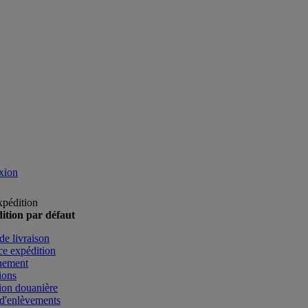
xion
xpédition
ition par défaut
de livraison
e expédition
nement
ions
ion douanière
d'enlèvements