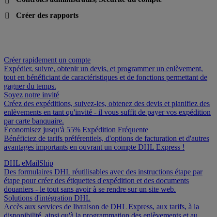

Créer des rapports

Créer rapidement un compte
Expédier, suivre, obtenir un devis, et programmer un enlèvement,
tout en bénéficiant de caractéristiques et de fonctions permettant de
gagner du temps.
Soyez notre invité
Créez des expéditions, suivez-les, obtenez des devis et planifiez des
enlèvements en tant qu'invité - il vous suffit de payer vos expédition
par carte banquaire.
Économisez jusqu'à 55% Expédition Fréquente
Bénéficiez de tarifs préférentiels, d'options de facturation et d'autres
avantages importants en ouvrant un compte DHL Express !
DHL eMailShip
Des formulaires DHL réutilisables avec des instructions étape par
étape pour créer des étiquettes d'expédition et des documents
douaniers - le tout sans avoir à se rendre sur un site web.
Solutions d'intégration DHL
Accès aux services de livraison de DHL Express, aux tarifs, à la
disponibilité, ainsi qu'à la programmation des enlèvements et au