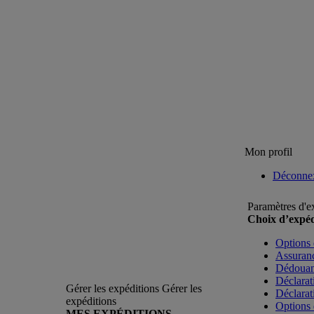
Mon profil
Déconne
Paramètres d'e
Choix d’expéd
Options 
Assuranc
Dédoua
Déclarat
Gérer les expéditions
Gérer les
Déclarat
expéditions
Options 
MES EXPÉDITIONS