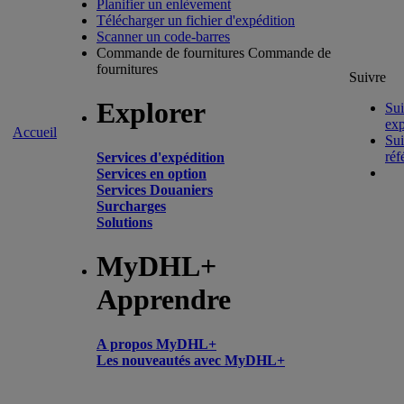
Planifier un enlèvement
Télécharger un fichier d'expédition
Scanner un code-barres
Commande de fournitures
Commande de
fournitures
Suivre
Explorer
Sui
exp
Accueil
Sui
réf
Services d'expédition
Services en option
Services Douaniers
Surcharges
Solutions
MyDHL+
Apprendre
A propos MyDHL+
Les nouveautés avec MyDHL+