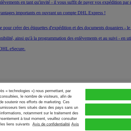
nlèvements en tant qu'invité - il vous suffit de payer vos expédition par 
es avantages importants en ouvrant un compte DHL Express !
 pour créer des étiquettes d'expédition et des documents douaniers - le 
ibilité, ainsi qu'à la programmation des enlèvements et au suivi - en uti
c DHL eSecure.
près « technologies ») nous permettant, par
consultées, le nombre de visiteurs, afin de
de soutenir nos efforts de marketing. Ces
urnisseurs tiers situés dans des pays sans un
’informations, notamment sur le traitement des
consentement à tout moment, veuillez consulter
les liens suivants
Avis de confidentialité
Avis
l rights reserved