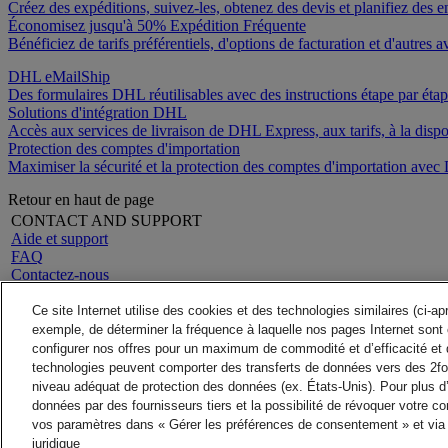
Créez des expéditions, suivez-les, obtenez des devis et planifiez des e
Économisez jusqu'à 50% Expédition Fréquente
Bénéficiez de tarifs préférentiels, d'options de facturation et d'autr
DHL eMailShip
Des formulaires DHL réutilisables avec des instructions étape par étape
Solutions d'intégration DHL
Accès aux services de livraison de DHL Express, aux tarifs, à la dispon
Protection des comptes d'importation
Maximiser la sécurité et la protection des comptes d'importation ave
Retour en haut de page
CONTACT AND SUPPORT
Aide et support
FAQ
Contactez-nous
Rechercher un site
A propos de DHL
LEGAL
Ce site Internet utilise des cookies et des technologies similaires (ci-a
Presse
Conditions générales
exemple, de déterminer la fréquence à laquelle nos pages Internet sont 
Carrières
Garantie Remboursement
configurer nos offres pour un maximum de commodité et d’efficacité et 
Mention Légale
Avis de confidentialité
technologies peuvent comporter des transferts de données vers des 2fo
ALERTES
niveau adéquat de protection des données (ex. États-Unis). Pour plus d
Alerte fraude
données par des fournisseurs tiers et la possibilité de révoquer votre 
Informations Importantes
vos paramètres dans « Gérer les préférences de consentement » et via 
Suivez-nous
2026 © DHL Group - Al
juridique
Paramètres de consentement