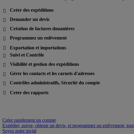
Créer des expéditions

Demander un devis

Création de factures douanières

Programmez un enlèvement

Exportation et importations

Suivi et Contrôle

Visibilité et gestion des expéditions

Gérer les contacts et les carnets d'adresses

Contrôles administratifs, Sécurité du compte

Créer des rapports

Créer rapidement un compte
Expédier, suivre, obtenir un devis, et programmer un enlèvement, tout 
Soyez notre invité