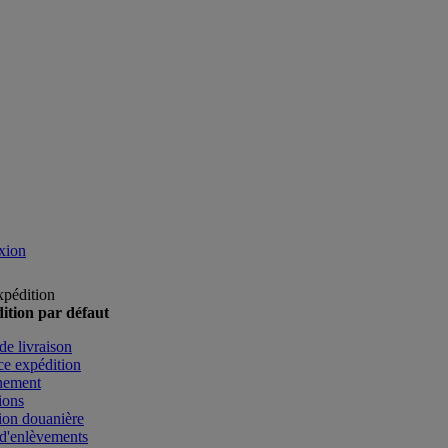
xion
xpédition
ition par défaut
de livraison
e expédition
nement
ions
ion douanière
d'enlèvements