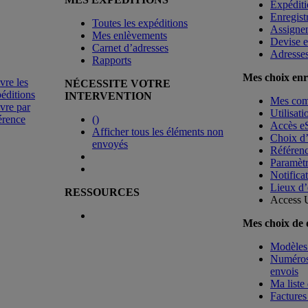
Expéditi
Enregist
Toutes les expéditions
Assigne
Mes enlèvements
Devise e
Carnet d’adresses
Adresse
Rapports
Mes choix enr
vre les
NÉCESSITE VOTRE
éditions
INTERVENTION
Mes co
vre par
Utilisat
érence
(
)
Accès e
Afficher tous les éléments non
Choix d
envoyés
Référenc
Paramètr
Notificat
Lieux d’
RESSOURCES
Access 
Mes choix de
Modèles 
Numéros 
envois
Ma liste 
Factures