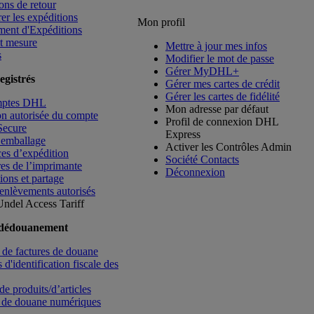
ons de retour
rer les expéditions
Mon profil
ment d'Expéditions
t mesure
Mettre à jour mes infos
s
Modifier le mot de passe
Gérer MyDHL+
egistrés
Gérer mes cartes de crédit
Gérer les cartes de fidélité
mptes DHL
Mon adresse par défaut
ion autorisée du compte
Profil de connexion DHL
Secure
Express
’emballage
Activer les Contrôles Admin
es d’expédition
Société Contacts
es de l’imprimante
Déconnexion
ions et partage
enlèvements autorisés
Undel
Access Tariff
 dédouanement
de factures de douane
d'identification fiscale des
de produits/d’articles
 de douane numériques