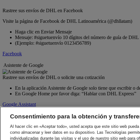
Rastree sus envíos de DHL en Facebook
Visite la página de Facebook de DHL Latinoamérica (@dhllatam)
Haga clic en Enviar Mensaje
Mensaje: #siguetuenvío 10 dígitos del número de guía de DHL
(Ejemplo: #siguetuenvío 0123456789)
Facebook
Asistente de Google
Rastree sus envíos de DHL o solicite una cotización
En la aplicación Asistente de Google solo tiene que escribir o
En Google Home por favor diga: “Hablar con DHL Express”
Google Assistant
Volver arriba
Consentimiento para la obtención y transfere
Términos y Condiciones
Al hacer clic en «Aceptar todo», usted acepta que este sitio web pueda 
Aviso De Privacidad
como almacenar y leer datos en su dispositivo. Las Tecnologías permit
2026 © DHL Group - All right
Configuración de consentimiento
individualizadas durante las visitas y el uso de nuestro sitio web para o