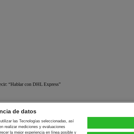
 decir: “Hablar con DHL Express”
ncia de datos
utilizar las Tecnologías seleccionadas, así
en realizar mediciones y evaluaciones
s reserved
frecer la mejor experiencia en línea posible y