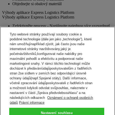
Objednejte si obalový materiál
Výhody aplikace Express Logistics Platform
Výhody aplikace Express Logistics Platform
Zefektivněte procesy - Naplánujte najednou více vyzvednutí
pro různé forward and reverse zásilky. Získejte přístup k
Tyto webové stránky používají soubory cookie a
nastaveným externím dodavatelům a servisním partnerům.
podobné technologie (dále jen jako „technologie“), které
Přesnost - naše elektronické ověřování pomáhá zajistit
přesnost adres
nám umožňujínapříklad zjistit, jak často jsou naše
Oznámení - Možnost zaslání notifikačního e-mailu o zásilce s
internetové stránky navštěvovány,jaký je
instrukcemi a dokumenty pro vaše zákazníky a dodavatele.
početnávštěvníků,konfigurovat naše nabídky pro
Přehled - Kontrola aktuálního stavu každé zásilky o jejím
maximální pohodlí a efektivitu a podporovat naše
pohybu v přepravní síti.
marketingové snahy. V rámci těchto technologií může
Reporting - jednoduché online reporty volně ke stažení pro
docházet k předáváníúdajůposkytovatelům z řadtřetích
potřeby vaší obchodní analýzy.
stran 2se sídlem v zemích bez odpovídající úrovně
Možnosti integrace - Zvyšte efektivitu používáním svého
ochrany údajů(např.Spojené státy). Další informace,
interního systému.
včetně zpracování údajůposkytovateli z řadtřetích stran
a možnosti kdykoli odvolat svůjsouhlas, naleznete v
Kontaktujte obchodní oddělení
nastavení v části „Správa předvolebsouhlasu“ a na
následujících odkazech
Oznámení o ochraně osobních
Řešení pro správu zásilek
údajů
Právní informace
DHL Express nabízí flexibilní služby - od online a softwarových
možností až po výkonná integrovaná a na míru šitá obchodní řešení.
Více informací o specifických řešeních
Nastavení souhlasu